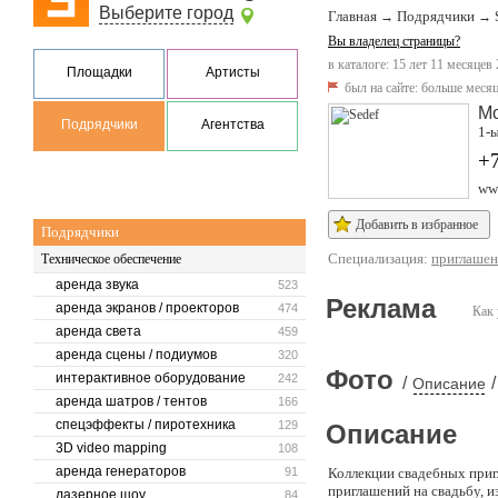
Выберите город
Главная
Подрядчики
→
→
Вы владелец страницы?
в каталоге: 15 лет 11 месяцев
Площадки
Артисты
был на сайте:
больше месяц
М
Подрядчики
Агентства
1-ы
+7
www
Добавить в избранное
Подрядчики
Специализация:
приглашен
Техническое обеспечение
аренда звука
523
Реклама
аренда экранов / проекторов
474
Как 
аренда света
459
аренда сцены / подиумов
320
Фото
интерактивное оборудование
242
/
/
Описание
аренда шатров / тентов
166
спецэффекты / пиротехника
129
Описание
3D video mapping
108
аренда генераторов
91
Коллекции свадебных пригл
приглашений на свадьбу, и
лазерное шоу
84