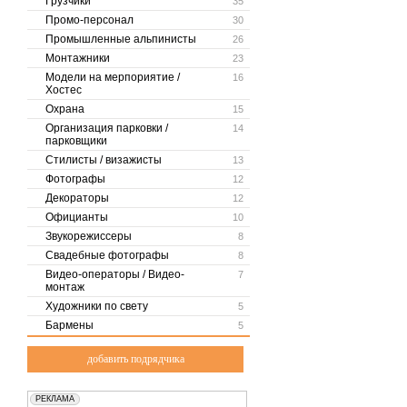
Грузчики
35
Промо-персонал
30
Промышленные альпинисты
26
Монтажники
23
Модели на мерпориятие /
16
Хостес
Охрана
15
Организация парковки /
14
парковщики
Стилисты / визажисты
13
Фотографы
12
Декораторы
12
Официанты
10
Звукорежиссеры
8
Свадебные фотографы
8
Видео-операторы / Видео-
7
монтаж
Художники по свету
5
Бармены
5
добавить подрядчика