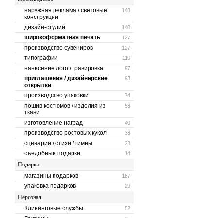
наружная реклама / световые
148
конструкции
дизайн-студии
140
широкоформатная печать
127
производство сувениров
127
типографии
110
нанесение лого / гравировка
97
приглашения / дизайнерские
93
открытки
производство упаковки
74
пошив костюмов / изделия из
58
ткани
изготовление наград
40
производство ростовых кукол
38
сценарии / стихи / гимны
23
съедобные подарки
14
Подарки
магазины подарков
187
упаковка подарков
29
Персонал
Клининговые службы
52