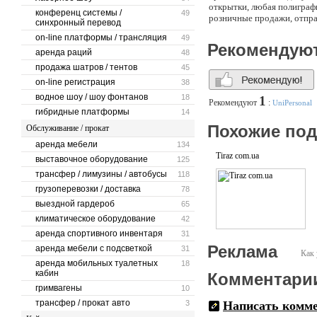
открытки, любая полиграф
конференц системы /
49
розничные продажи, отпра
синхронный перевод
on-line платформы / трансляция
49
Рекомендую
аренда раций
48
продажа шатров / тентов
45
on-line регистрация
38
водное шоу / шоу фонтанов
18
1
Рекомендуют
:
UniPersonal
гибридные платформы
14
Похожие по
Обслуживание / прокат
аренда мебели
134
Tiraz com.ua
выставочное оборудование
125
трансфер / лимузины / автобусы
118
грузоперевозки / доставка
78
выездной гардероб
65
климатическое оборудование
42
аренда спортивного инвентаря
31
Реклама
аренда мебели с подсветкой
31
Как 
аренда мобильных туалетных
18
кабин
Комментари
гримвагены
10
трансфер / прокат авто
3
Написать комм