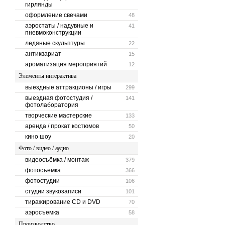
гирлянды
оформление свечами
48
аэростаты / надувные и
41
пневмоконструкции
ледяные скульптуры
22
антиквариат
15
ароматизация мероприятий
12
Элементы интерактива
выездные аттракционы / игры
299
выездная фотостудия /
141
фотолаборатория
творческие мастерские
133
аренда / прокат костюмов
50
кино шоу
20
Фото / видео / аудио
видеосъёмка / монтаж
379
фотосъемка
366
фотостудии
106
студии звукозаписи
101
тиражирование CD и DVD
70
аэросъемка
58
Производство