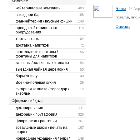
Кейтеринг
кейтеринговые компании
403
Алена
18 Апр
выездной бар
188
пожалуй, лучш
фан-кейтеринг / вкусные фишки
140
Ответить
аренда кейтерингового
114
оборудования
торты на заказ
104
доставка напитков
72
шоколадные фонтаны /
56
фонтаны для напитков
кальяны / кальянные комнаты
54
выездная чайная церемония
50
бармен-шоу
40
Военно-полевая кухня
28
сигарная комната / торседор /
12
витолье
Оформление / декор
декорирование
411
декорации / бутафория
326
флористика / растения
261
воздушные шары / печать на
167
шарах
новогодние украшения / ёлки /
149