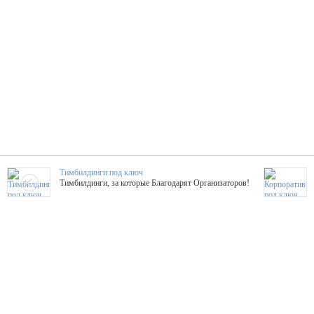
Тимбилдинги под ключ
Тимбилдинги, за которые Благодарят Организаторов!
Жажда Творчества
ТОПовые мастер-классы на мероприятие! Гибкие цены!
ShowTex - Декор и Ди
Мас
ShowTex - производитель огнестойких декораций
ТОП