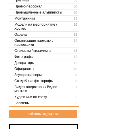
Грузчики
35
Промо-персонал
30
Промышленные альпинисты
26
Монтажники
23
Модели на мерпориятие /
16
Хостес
Охрана
15
Организация парковки /
14
парковщики
Стилисты / визажисты
13
Фотографы
12
Декораторы
12
Официанты
10
Звукорежиссеры
8
Свадебные фотографы
8
Видео-операторы / Видео-
7
монтаж
Художники по свету
5
Бармены
5
добавить подрядчика