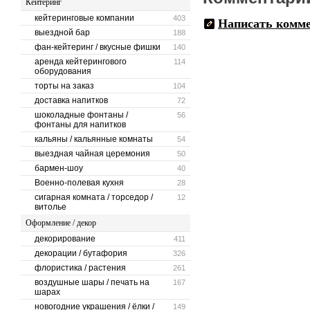
Кейтеринг
кейтеринговые компании
403
Написать комм
выездной бар
188
фан-кейтеринг / вкусные фишки
140
аренда кейтерингового
114
оборудования
торты на заказ
104
доставка напитков
72
шоколадные фонтаны /
56
фонтаны для напитков
кальяны / кальянные комнаты
54
выездная чайная церемония
50
бармен-шоу
40
Военно-полевая кухня
28
сигарная комната / торседор /
12
витолье
Оформление / декор
декорирование
411
декорации / бутафория
326
флористика / растения
261
воздушные шары / печать на
167
шарах
новогодние украшения / ёлки /
149