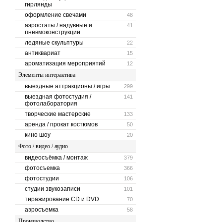
гирлянды
оформление свечами
48
аэростаты / надувные и
41
пневмоконструкции
ледяные скульптуры
22
антиквариат
15
ароматизация мероприятий
12
Элементы интерактива
выездные аттракционы / игры
299
выездная фотостудия /
141
фотолаборатория
творческие мастерские
133
аренда / прокат костюмов
50
кино шоу
20
Фото / видео / аудио
видеосъёмка / монтаж
379
фотосъемка
366
фотостудии
106
студии звукозаписи
101
тиражирование CD и DVD
70
аэросъемка
58
Производство