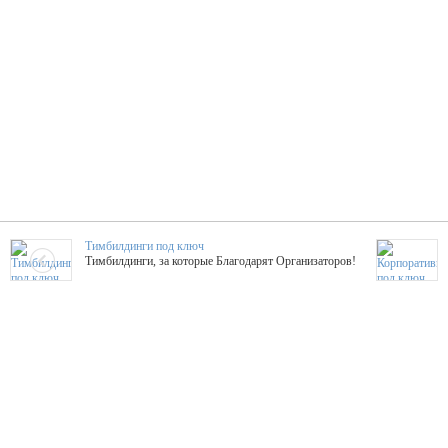
Тимбилдинги под ключ
Тимбилдинги, за которые Благодарят Организаторов!
Жажда Творчества
ТОПовые мастер-классы на мероприятие! Гибкие цены!
ShowTex - Декор и Ди
Мас
ShowTex - производитель огнестойких декораций
ТОП