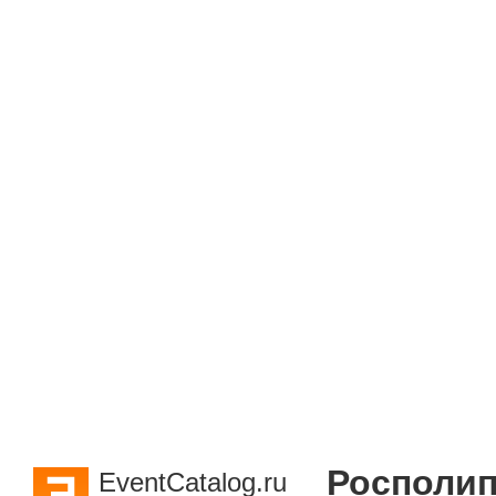
Росполип
EventCatalog.ru