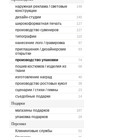
наружная реклама / световые
148
конструкции
дизайн-студии
140
широкоформатная печать
127
производство сувениров
127
типографии
110
нанесение лого / гравировка
97
приглашения / дизайнерские
93
открытки
производство упаковки
74
пошив костюмов / изделия из
58
ткани
изготовление наград
40
производство ростовых кукол
38
сценарии / стихи / гимны
23
съедобные подарки
14
Подарки
магазины подарков
187
упаковка подарков
29
Персонал
Клининговые службы
52