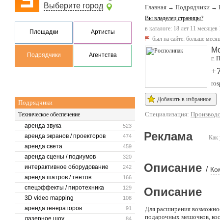
Выберите город
Главная
Подрядчики
→
→
Вы владелец страницы?
в каталоге: 18 лет 11 месяцев
Площадки
Артисты
был на сайте:
больше месяц
Мо
Подрядчики
Агентства
г. 
+7
ros
Добавить в избранное
Подрядчики
Специализация:
Производс
Техническое обеспечение
аренда звука
523
Реклама
аренда экранов / проекторов
474
Как 
аренда света
459
аренда сцены / подиумов
320
Описание
интерактивное оборудование
242
/
Ко
аренда шатров / тентов
166
спецэффекты / пиротехника
129
Описание
3D video mapping
108
аренда генераторов
91
Для расширения возможнос
подарочных мешочков, косм
лазерное шоу
84