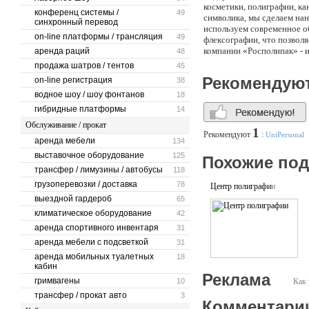
косметики, полиграфии, к
конференц системы /
49
символика, мы сделаем нан
синхронный перевод
используем современное о
on-line платформы / трансляция
49
флексографии, что позвол
компании «Росполипак» - 
аренда раций
48
эффективные схемы сотруд
продажа шатров / тентов
45
учитывающие интересы наш
Рекомендую
on-line регистрация
38
нашим постоянным партнер
водное шоу / шоу фонтанов
пакетов и упаковки в буд
18
максимально выгодные усл
гибридные платформы
14
платежа.
Обслуживание / прокат
1
Рекомендуют
:
UniPersonal
аренда мебели
134
выставочное оборудование
125
Похожие по
трансфер / лимузины / автобусы
118
грузоперевозки / доставка
78
Центр полиграфии
выездной гардероб
65
климатическое оборудование
42
аренда спортивного инвентаря
31
аренда мебели с подсветкой
31
аренда мобильных туалетных
18
кабин
Реклама
гримвагены
10
Как 
трансфер / прокат авто
3
Комментари