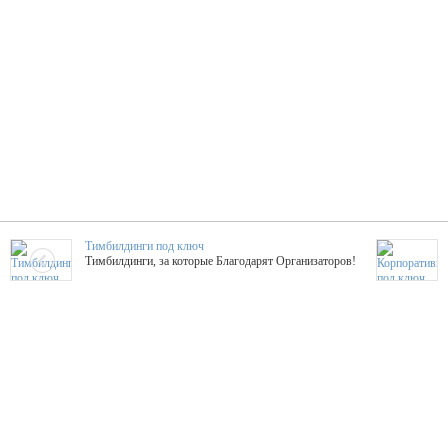
Тимбилдинги под ключ
Тимбилдинги, за которые Благодарят Организаторов!
Жажда Творчества
ТОПовые мастер-классы на мероприятие! Гибкие цены!
ShowTex - Декор и Ди
Мас
ShowTex - производитель огнестойких декораций
ТОП