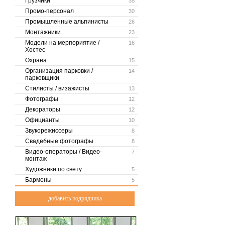
Грузчики
35
Промо-персонал
30
Промышленные альпинисты
26
Монтажники
23
Модели на мерпориятие /
16
Хостес
Охрана
15
Организация парковки /
14
парковщики
Стилисты / визажисты
13
Фотографы
12
Декораторы
12
Официанты
10
Звукорежиссеры
8
Свадебные фотографы
8
Видео-операторы / Видео-
7
монтаж
Художники по свету
5
Бармены
5
добавить подрядчика