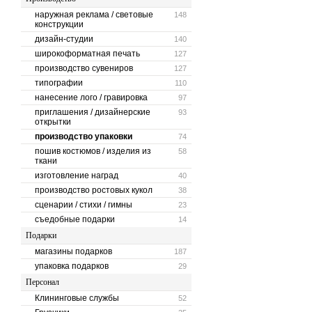
наружная реклама / световые
148
конструкции
дизайн-студии
140
широкоформатная печать
127
производство сувениров
127
типографии
110
нанесение лого / гравировка
97
приглашения / дизайнерские
93
открытки
производство упаковки
74
пошив костюмов / изделия из
58
ткани
изготовление наград
40
производство ростовых кукол
38
сценарии / стихи / гимны
23
съедобные подарки
14
Подарки
магазины подарков
187
упаковка подарков
29
Персонал
Клининговые службы
52