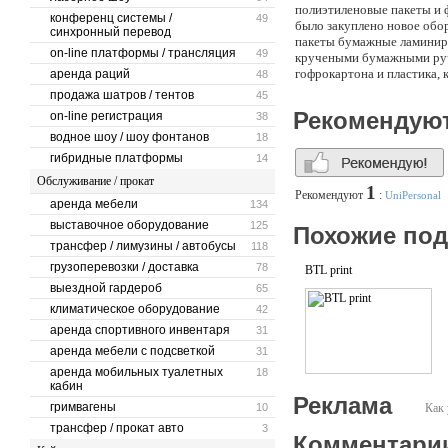
полиэтиленовые пакеты и ф
конференц системы /
49
было закуплено новое обо
синхронный перевод
пакеты бумажные ламиниро
on-line платформы / трансляция
49
кручеными бумажными ручк
гофрокартона и пластика, 
аренда раций
48
материалы из картона и мн
продажа шатров / тентов
45
тиснению, печати по бума
Рекомендую
on-line регистрация
38
бумажных пакетов. Обраща
водное шоу / шоу фонтанов
18
гибридные платформы
14
Обслуживание / прокат
1
Рекомендуют
:
UniPersonal
аренда мебели
134
выставочное оборудование
125
Похожие по
трансфер / лимузины / автобусы
118
грузоперевозки / доставка
78
BTL print
выездной гардероб
65
климатическое оборудование
42
аренда спортивного инвентаря
31
аренда мебели с подсветкой
31
аренда мобильных туалетных
18
кабин
Реклама
гримвагены
10
Как 
трансфер / прокат авто
3
Комментари