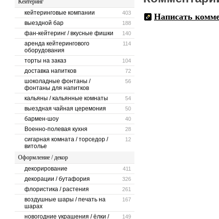
Кейтеринг
кейтеринговые компании
403
Написать комм
выездной бар
188
фан-кейтеринг / вкусные фишки
140
аренда кейтерингового
114
оборудования
торты на заказ
104
доставка напитков
72
шоколадные фонтаны /
56
фонтаны для напитков
кальяны / кальянные комнаты
54
выездная чайная церемония
50
бармен-шоу
40
Военно-полевая кухня
28
сигарная комната / торседор /
12
витолье
Оформление / декор
декорирование
411
декорации / бутафория
326
флористика / растения
261
воздушные шары / печать на
167
шарах
новогодние украшения / ёлки /
149