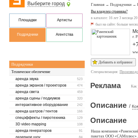
Выберите город
Главная
Подрядчики
→
→
Вы владелец страницы?
в каталоге: 16 лет 3 месяца 20
Площадки
Артисты
был на сайте:
больше месяц
Мо
Подрядчики
Агентства
г. 
+7
www
Добавить в избранное
Подрядчики
Специализация:
Производс
Техническое обеспечение
аренда звука
523
Реклама
аренда экранов / проекторов
474
Как 
аренда света
459
аренда сцены / подиумов
320
Описание
интерактивное оборудование
242
/
Ко
аренда шатров / тентов
166
спецэффекты / пиротехника
129
Описание
3D video mapping
108
аренда генераторов
91
Наша компания «Раменский
пакетах ООО «САМплюс». 
лазерное шоу
84