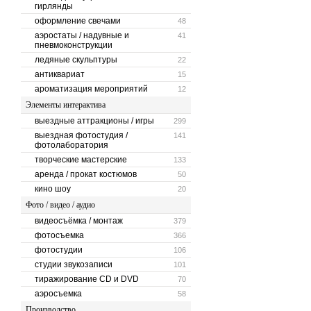
гирлянды
оформление свечами
48
аэростаты / надувные и
41
пневмоконструкции
ледяные скульптуры
22
антиквариат
15
ароматизация мероприятий
12
Элементы интерактива
выездные аттракционы / игры
299
выездная фотостудия /
141
фотолаборатория
творческие мастерские
133
аренда / прокат костюмов
50
кино шоу
20
Фото / видео / аудио
видеосъёмка / монтаж
379
фотосъемка
366
фотостудии
106
студии звукозаписи
101
тиражирование CD и DVD
70
аэросъемка
58
Производство