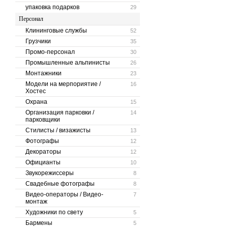
упаковка подарков
29
Персонал
Клининговые службы
52
Грузчики
35
Промо-персонал
30
Промышленные альпинисты
26
Монтажники
23
Модели на мерпориятие /
16
Хостес
Охрана
15
Организация парковки /
14
парковщики
Стилисты / визажисты
13
Фотографы
12
Декораторы
12
Официанты
10
Звукорежиссеры
8
Свадебные фотографы
8
Видео-операторы / Видео-
7
монтаж
Художники по свету
5
Бармены
5