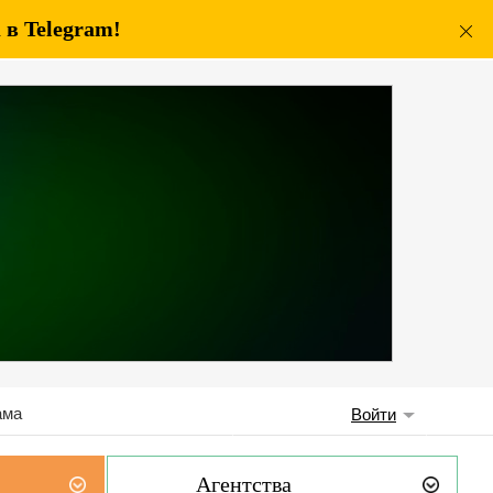
в Telegram!
ама
Войти
Агентства