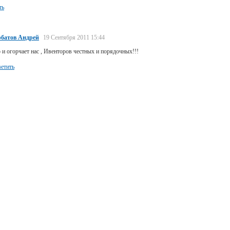
ть
рбатов Андрей
19 Сентября 2011 15:44
 и огорчает нас , Ивенторов честных и порядочных!!!
етить