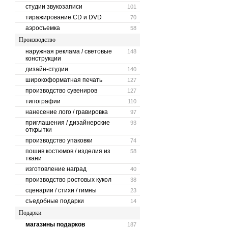
студии звукозаписи
101
тиражирование CD и DVD
70
аэросъемка
58
Производство
наружная реклама / световые
148
конструкции
дизайн-студии
140
широкоформатная печать
127
производство сувениров
127
типографии
110
нанесение лого / гравировка
97
приглашения / дизайнерские
93
открытки
производство упаковки
74
пошив костюмов / изделия из
58
ткани
изготовление наград
40
производство ростовых кукол
38
сценарии / стихи / гимны
23
съедобные подарки
14
Подарки
магазины подарков
187