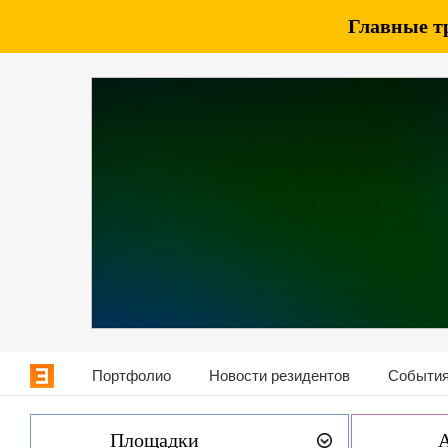
Главные т
Портфолио
Новости резидентов
События
Площадки