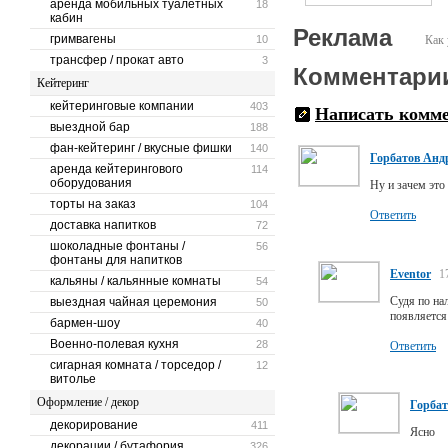
аренда мобильных туалетных
18
кабин
Реклама
гримвагены
10
Как 
трансфер / прокат авто
3
Комментари
Кейтеринг
кейтеринговые компании
403
Написать комм
выездной бар
188
фан-кейтеринг / вкусные фишки
140
Горбатов Анд
аренда кейтерингового
114
оборудования
Ну и зачем это
торты на заказ
104
Ответить
доставка напитков
72
шоколадные фонтаны /
56
фонтаны для напитков
Eventor
1
кальяны / кальянные комнаты
54
Судя по на
выездная чайная церемония
50
появляется
бармен-шоу
40
Военно-полевая кухня
28
Ответить
сигарная комната / торседор /
12
витолье
Оформление / декор
Горбат
декорирование
411
Ясно
декорации / бутафория
326