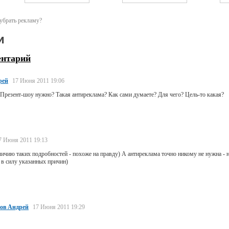
убрать рекламу?
и
ентарий
рей
17 Июня 2011 19:06
 Презент-шоу нужно? Такая антиреклама? Как сами думаете? Для чего? Цель-то какая?
7 Июня 2011 19:13
личию таких подробностей - похоже на правду) А антиреклама точно никому не нужна - н
 в силу указанных причин)
ов Андрей
17 Июня 2011 19:29