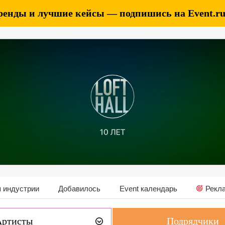
ренды и лучшие кейсы — подпишись на Event.ru 
 индустрии
Добавилось
Event календарь
Рекл
Артисты
Подрядчики