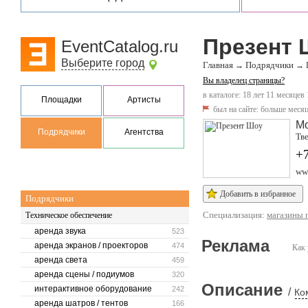
Презент 
EventCatalog.ru
Выберите город
Главная
Подрядчики
→
→
Вы владелец страницы?
в каталоге: 18 лет 11 месяцев
Площадки
Артисты
был на сайте:
больше месяц
М
Подрядчики
Агентства
Тве
+7
www
Добавить в избранное
Подрядчики
Специализация:
магазины 
Техническое обеспечение
аренда звука
523
Реклама
аренда экранов / проекторов
474
Как 
аренда света
459
аренда сцены / подиумов
320
Описание
интерактивное оборудование
242
/
Ко
аренда шатров / тентов
166