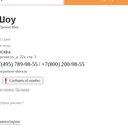
Шоу
Презент Шоу
 11 дней
а назад
осква
рская ул., д. 22а, стр. 3
/
(495) 789-98-55
+7(800) 200-98-55
.present-show.ru
Сообщить об ошибке
подарков
,
Подарки
убрать рекламу?
мментарии