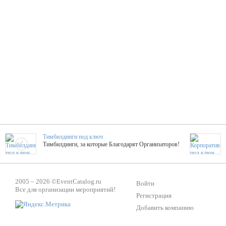
Тимбилдинги под ключ
Тимбилдинги, за которые Благодарят Организаторов!
Жажда Творчества
2005 – 2026 ©
EventCatalog.ru
ТОПовые мастер-классы на мероприятие! Гибкие цены!
Войти
Все для организации мероприятий!
Регистрация
Добавить компанию
ShowTex - Декор и Ди
Мас
ShowTex - производитель огнестойких декораций
ТОП