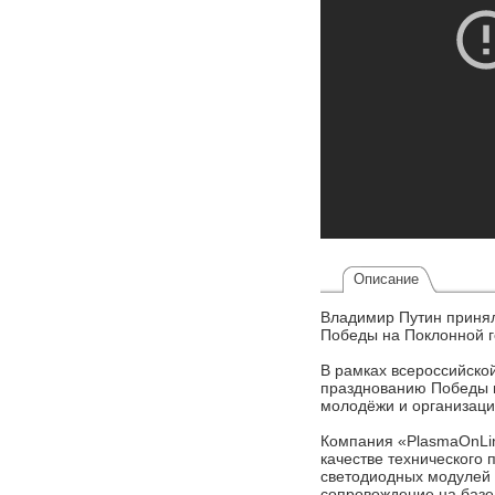
Описание
Владимир Путин принял
Победы на Поклонной г
В рамках всероссийской
празднованию Победы в
молодёжи и организаци
Компания «PlasmaOnLi
качестве технического
светодиодных модулей U
сопровождение на базе