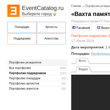
Главная
→
Портфолио резиден
EventCatalog.ru
«Вахта памят
Выберите город
Понравился проект?! Рас
Площадки
Артисты
Facebook
Вконт
Портфолио подрядчика:
Подрядчики
Агентства
17 Июля 2019
Дата мероприятия:
1 
Площадка:
Конференц-
Фото
Портфолио резидентов
Все портфолио
2044
Видео
Портфолио подрядчиков
1214
Портфолио площадок
303
Портфолио артистов
325
Портфолио агентств
202