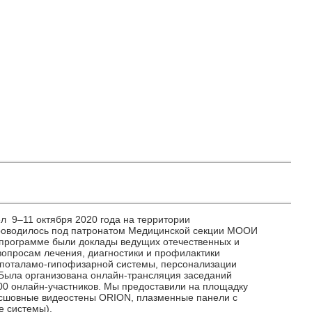
л 9–11 октября 2020 года на территории
проводилось под патронатом Медицинской секции МООИ
программе были доклады ведущих отечественных и
вопросам лечения, диагностики и профилактики
гипоталамо-гипофизарной системы, персонализации
. Была организована онлайн-трансляция заседаний
500 онлайн-участников. Мы предоставили на площадку
есшовные видеостены ORION, плазменные панели с
е системы).