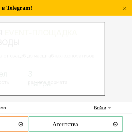
в Telegram!
ама
Войти
Агентства