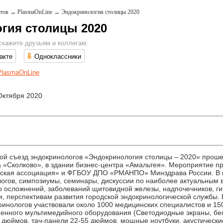
тов
→
PlasmaOnLine
→
Эндокринология столицы 2020
гия столицы 2020
скажите друзьям и коллегам:
акте
Одноклассники
PlasmaOnLine
Октября 2020
кой съезд эндокринологов «Эндокринология столицы – 2020» проше
 «Сколково», в здании бизнес-центра «Амальтея». Мероприятие 
еская ассоциация» и ФГБОУ ДПО «РМАНПО» Минздрава России. В 
огов, симпозиумы, семинары, дискуссии по наиболее актуальным 
го осложнений, заболеваний щитовидной железы, надпочечников, 
ки, перспективам развития городской эндокринологической службы
кринологов участвовали около 1000 медицинских специалистов и 1
енного мультимедийного оборудования (Светодиодные экраны, б
 дюймов, тач-панели 22-55 дюймов, мощные ноутбуки, акустически