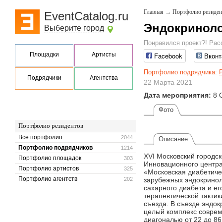
Главная
→
Портфолио резиден
EventCatalog.ru
Эндокриноло
Выберите город
Понравился проект?! Рас
Площадки
Артисты
Facebook
Вконт
Портфолио подрядчика:
Подрядчики
Агентства
22 Марта 2021
Дата мероприятия:
8 
Фото
Портфолио резидентов
Все портфолио
2044
Описание
Портфолио подрядчиков
1214
XVI Московский городс
Портфолио площадок
303
Инновационного центра
Портфолио артистов
325
«Московская диабетич
Портфолио агентств
202
зарубежных эндокринол
сахарного диабета и е
терапевтической такти
съезда. В съезде эндо
целый комплекс соврем
диагональю от 22 до 86