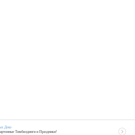
ых Деко
Картонные Тимбилдинги и Праздники!