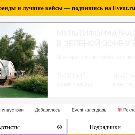
ренды и лучшие кейсы — подпишись на Event.ru 
 индустрии
Добавилось
Event календарь
Рекл
Артисты
Подрядчики