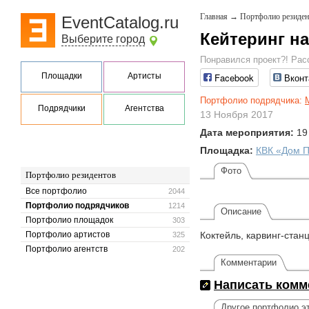
Главная
→
Портфолио резиден
EventCatalog.ru
Кейтеринг на
Выберите город
Понравился проект?! Рас
Площадки
Артисты
Facebook
Вконт
Портфолио подрядчика:
Подрядчики
Агентства
13 Ноября 2017
Дата мероприятия:
19
Площадка:
КВК «Дом 
Фото
Портфолио резидентов
Все портфолио
2044
Портфолио подрядчиков
1214
Описание
Портфолио площадок
303
Портфолио артистов
Коктейль, карвинг-стан
325
Портфолио агентств
202
Комментарии
Написать комм
Другое портфолио эт