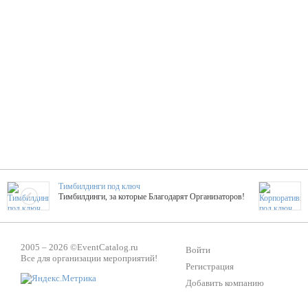
Тимбилдинги под ключ
Тимбилдинги, за которые Благодарят Организаторов!
Жажда Творчества
2005 – 2026 ©
EventCatalog.ru
ТОПовые мастер-классы на мероприятие! Гибкие цены!
Войти
Все для организации мероприятий!
Регистрация
Добавить компанию
ShowTex - Декор и Ди
Мас
ShowTex - производитель огнестойких декораций
ТОП