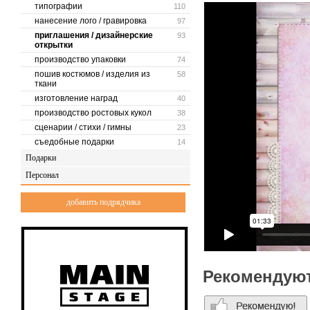
типографии
110
нанесение лого / гравировка
97
приглашения / дизайнерские
93
открытки
производство упаковки
74
пошив костюмов / изделия из
58
ткани
изготовление наград
40
производство ростовых кукол
38
сценарии / стихи / гимны
23
съедобные подарки
14
Подарки
Персонал
добавить подрядчика
Рекомендую