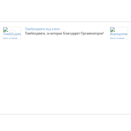
Тимбилдинги под ключ
Тимбилдинги, за которые Благодарят Организаторов!
Жажда Творчества
ТОПовые мастер-классы на мероприятие! Гибкие цены!
ShowTex - Декор и Ди
Мас
ShowTex - производитель огнестойких декораций
ТОП
Группа «Москвичка»
3D 
Настроение, стиль, настоящий драйв в Ваш день!
Кажд
ПК Киловатт Уфа
Вячеслав Вер
Техническое обеспечение мероприятий
Ведущий - за 