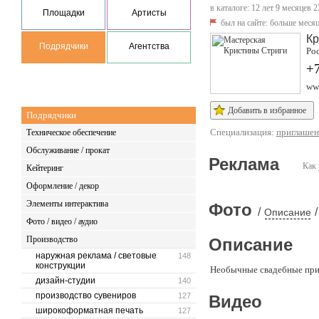
в каталоге: 12 лет 9 месяцев 2
Площадки
Артисты
был на сайте:
больше месяц
Кр
Подрядчики
Агентства
Ро
+
www
Добавить в избранное
Подрядчики
Специализация:
приглашен
Техническое обеспечение
Обслуживание / прокат
Реклама
Как 
Кейтеринг
Оформление / декор
Элементы интерактива
Фото
/
/
Описание
Фото / видео / аудио
Производство
Описание
наружная реклама / световые
148
конструкции
Необычные свадебные приг
дизайн-студии
140
производство сувениров
127
Видео
широкоформатная печать
127