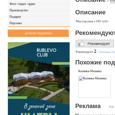
/
Ко
Фото / видео / аудио
Производство
Описание
Подарки
Мастерская «100 туб»
Персонал
Рекомендую
добавить подрядчика
2
Рекомендуют
:
Светлана
,
Го
Похожие по
Калинка-Малинка
Реклама
Как 