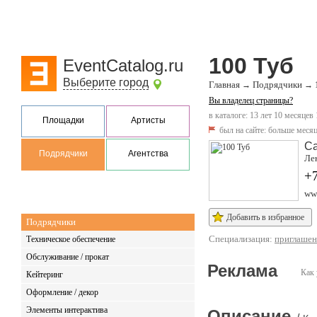
100 Туб
EventCatalog.ru
Выберите город
Главная
Подрядчики
→
→
Вы владелец страницы?
в каталоге: 13 лет 10 месяцев
Площадки
Артисты
был на сайте:
больше месяц
Са
Подрядчики
Агентства
Лен
+
ww
Добавить в избранное
Подрядчики
Специализация:
приглашен
Техническое обеспечение
Обслуживание / прокат
Реклама
Как 
Кейтеринг
Оформление / декор
Элементы интерактива
Описание