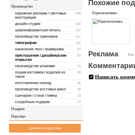
Похожие по
Производство
Первопечатникъ
наружная реклама / световые
148
конструкции
дизайн-студии
140
широкоформатная печать
127
производство сувениров
127
типографии
110
нанесение лого / гравировка
97
Реклама
Как 
приглашения / дизайнерские
93
открытки
Комментари
производство упаковки
74
пошив костюмов / изделия из
58
Написать комм
ткани
изготовление наград
40
производство ростовых кукол
38
сценарии / стихи / гимны
23
съедобные подарки
14
Подарки
Персонал
добавить подрядчика