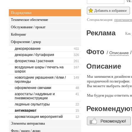
vk.
Добавить в избранное
Подрядчики
Специализация:
приглашен
Техническое обеспечение
Обслуживание / прокат
Реклама
Как 
Кейтеринг
Оформление / декор
декорирование
411
Фото
/
/
Описание
декорации / бутафория
326
флористика / растения
261
Описание
воздушные шары / печать на
167
шарах
Мы занимаемся дизайном и
новогодние украшения / ёлки /
149
праздничной полиграфии.
гирлянды
Вы можете выбрать любую 
оформление свечами
48
аэростаты / надувные и
41
Мы будем рады ответить 
пневмоконструкции
ледяные скульптуры
22
Рекомендую
антиквариат
15
ароматизация мероприятий
12
Элементы интерактива
Фото / видео / аудио