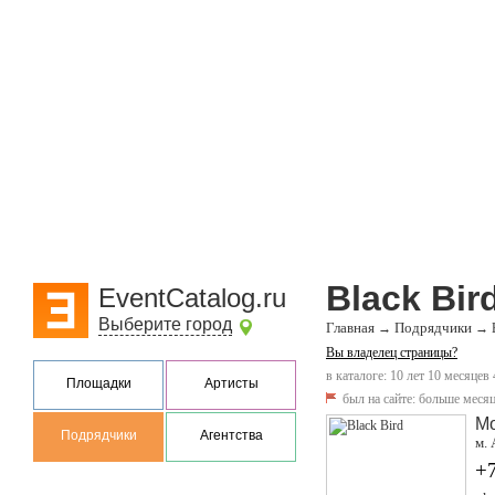
Black Bir
EventCatalog.ru
Выберите город
Главная
Подрядчики
→
→
Вы владелец страницы?
в каталоге: 10 лет 10 месяцев 
Площадки
Артисты
был на сайте:
больше месяц
М
Подрядчики
Агентства
м. 
+