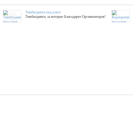
Тимбилдинги под ключ
Тимбилдинги, за которые Благодарят Организаторов!
Жажда Творчества
ТОПовые мастер-классы на мероприятие! Гибкие цены!
ShowTex - Декор и Ди
Мас
ShowTex - производитель огнестойких декораций
ТОП
Группа «Москвичка»
3D 
Настроение, стиль, настоящий драйв в Ваш день!
Кажд
ПК Киловатт Уфа
Вячеслав Вер
Техническое обеспечение мероприятий
Ведущий - за 