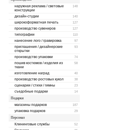
наружная реклама / световые
148
конструкции
дизайн-студии
140
широкоформатная печать
127
производство сувениров
127
типографии
110
нанесение лого / гравировка
97
приглашения / дизайнерские
93
открытки
производство упаковки
74
пошив костюмов / изделия из
58
ткани
изготовление наград
40
производство ростовых кукол
38
сценарии / стихи / гимны
23
съедобные подарки
14
Подарки
магазины подарков
187
упаковка подарков
29
Персонал
Клининговые службы
52