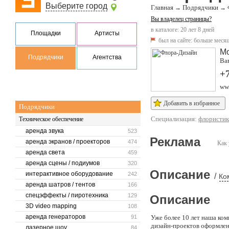
Выберите город
Главная
Подрядчики
→
→
Вы владелец страницы?
в каталоге: 20 лет 8 дней
Площадки
Артисты
был на сайте:
больше месяц
М
Подрядчики
Агентства
Вав
+7
www
Добавить в избранное
Подрядчики
Специализация:
флористик
Техническое обеспечение
аренда звука
523
Реклама
аренда экранов / проекторов
474
Как 
аренда света
459
аренда сцены / подиумов
320
Описание
интерактивное оборудование
242
/
Ко
аренда шатров / тентов
166
спецэффекты / пиротехника
129
Описание
3D video mapping
108
аренда генераторов
91
Уже более 10 лет наша ко
дизайн-проектов оформлен
лазерное шоу
84