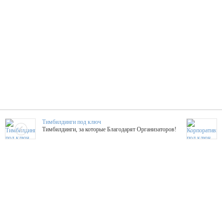
Тимбилдинги под ключ
Тимбилдинги, за которые Благодарят Организаторов!
Жажда Творчества
ТОПовые мастер-классы на мероприятие! Гибкие цены!
ShowTex - Декор и Ди
Мас
ShowTex - производитель огнестойких декораций
ТОП