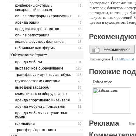
ресторанов. Оформление ц
конференц системы /
49
выставок, банкетов и вече
синхронный перевод
рестораны, гостиницы. Фл
on-line платформы / трансляция
49
искусственных растений. 
цветов и сухоцветов. Тепе
аренда раций
48
Озеленение помещений, фи
продажа шатров / тентов
45
благоустройство.
Рекомендую
on-line регистрация
38
водное шоу / шоу фонтанов
18
гибридные платформы
14
Обслуживание / прокат
1
Рекомендуют
:
UniPersonal
аренда мебели
134
выставочное оборудование
125
Похожие по
трансфер / лимузины / автобусы
118
грузоперевозки / доставка
78
Zабава плюс
выездной гардероб
65
климатическое оборудование
42
аренда спортивного инвентаря
31
аренда мебели с подсветкой
31
аренда мобильных туалетных
18
кабин
Реклама
гримвагены
10
Как 
трансфер / прокат авто
3
Комментари