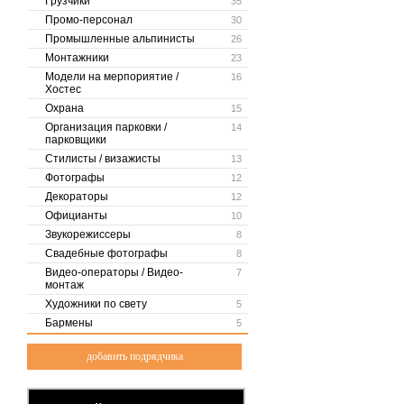
Грузчики
35
Промо-персонал
30
Промышленные альпинисты
26
Монтажники
23
Модели на мерпориятие /
16
Хостес
Охрана
15
Организация парковки /
14
парковщики
Стилисты / визажисты
13
Фотографы
12
Декораторы
12
Официанты
10
Звукорежиссеры
8
Свадебные фотографы
8
Видео-операторы / Видео-
7
монтаж
Художники по свету
5
Бармены
5
добавить подрядчика