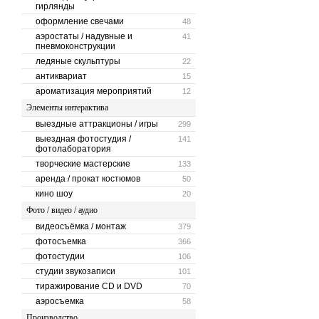
гирлянды
оформление свечами
48
аэростаты / надувные и
41
пневмоконструкции
ледяные скульптуры
22
антиквариат
15
ароматизация мероприятий
12
Элементы интерактива
выездные аттракционы / игры
299
выездная фотостудия /
141
фотолаборатория
творческие мастерские
133
аренда / прокат костюмов
50
кино шоу
20
Фото / видео / аудио
видеосъёмка / монтаж
379
фотосъемка
366
фотостудии
106
студии звукозаписи
101
тиражирование CD и DVD
70
аэросъемка
58
Производство