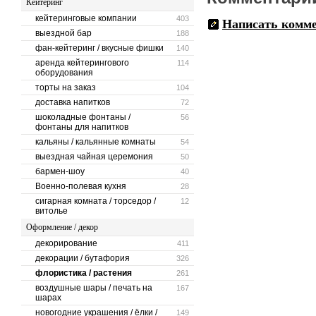
Кейтеринг
кейтеринговые компании
403
Написать комм
выездной бар
188
фан-кейтеринг / вкусные фишки
140
аренда кейтерингового
114
оборудования
торты на заказ
104
доставка напитков
72
шоколадные фонтаны /
56
фонтаны для напитков
кальяны / кальянные комнаты
54
выездная чайная церемония
50
бармен-шоу
40
Военно-полевая кухня
28
сигарная комната / торседор /
12
витолье
Оформление / декор
декорирование
411
декорации / бутафория
326
флористика / растения
261
воздушные шары / печать на
167
шарах
новогодние украшения / ёлки /
149