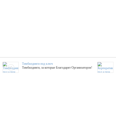
Тимбилдинги под ключ
Тимбилдинги, за которые Благодарят Организаторов!
Жажда Творчества
ТОПовые мастер-классы на мероприятие! Гибкие цены!
ShowTex - Декор и Ди
Мас
ShowTex - производитель огнестойких декораций
ТОП