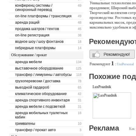
Уникальные технологии по
конференц системы /
49
праздников; Широкий выбо
синхронный перевод
Творческий коллектив сотр
on-line платформы / трансляция
49
производства: Ростовых к
карнавальных масок, пред
аренда раций
48
максимально удобным и э
продажа шатров / тентов
45
дополнительных услуг наш
on-line регистрация
38
обслуживание Организация
Рекомендую
водное шоу / шоу фонтанов
друзей среди наших клиент
18
Оренбург, Тольятти, Казан
гибридные платформы
14
это не полный список горо
Обслуживание / прокат
впереди новые задачи и п
системы сотрудничества…
аренда мебели
134
1
Рекомендуют
:
UniPersonal
Потому что, нам приятно р
выставочное оборудование
125
Похожие по
трансфер / лимузины / автобусы
118
грузоперевозки / доставка
78
LuxPrazdnik
выездной гардероб
65
климатическое оборудование
42
аренда спортивного инвентаря
31
аренда мебели с подсветкой
31
аренда мобильных туалетных
18
кабин
гримвагены
10
Реклама
Как 
трансфер / прокат авто
3