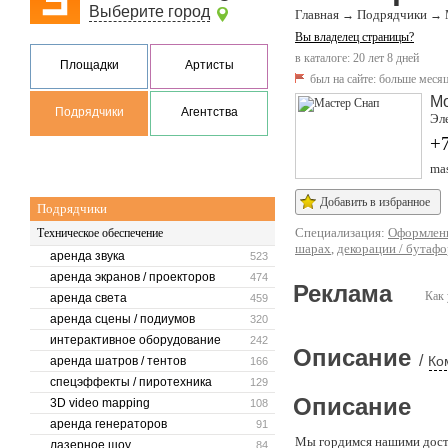
Выберите город
Главная
Подрядчики
→
→
Вы владелец страницы?
в каталоге: 20 лет 8 дней
Площадки
Артисты
был на сайте:
больше месяц
М
Подрядчики
Агентства
Эле
+7
mas
Добавить в избранное
Подрядчики
Специализация:
Оформлени
Техническое обеспечение
шарах
,
декорации / бутаф
аренда звука
523
аренда экранов / проекторов
474
Реклама
Как 
аренда света
459
аренда сцены / подиумов
320
интерактивное оборудование
242
Описание
/
Ко
аренда шатров / тентов
166
спецэффекты / пиротехника
129
Описание
3D video mapping
108
аренда генераторов
91
Мы гордимся нашими дост
лазерное шоу
84