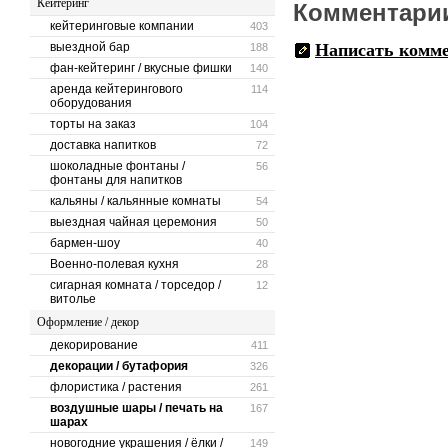
Кейтеринг
Комментари
кейтеринговые компании
403
выездной бар
Написать комм
188
фан-кейтеринг / вкусные фишки
140
аренда кейтерингового
114
оборудования
торты на заказ
104
доставка напитков
72
шоколадные фонтаны /
56
фонтаны для напитков
кальяны / кальянные комнаты
54
выездная чайная церемония
50
бармен-шоу
40
Военно-полевая кухня
28
сигарная комната / торседор /
12
витолье
Оформление / декор
декорирование
411
декорации / бутафория
326
флористика / растения
261
воздушные шары / печать на
167
шарах
новогодние украшения / ёлки /
149