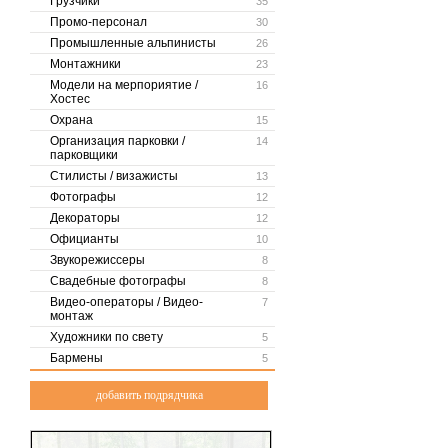
Грузчики
35
Промо-персонал
30
Промышленные альпинисты
26
Монтажники
23
Модели на мерпориятие /
16
Хостес
Охрана
15
Организация парковки /
14
парковщики
Стилисты / визажисты
13
Фотографы
12
Декораторы
12
Официанты
10
Звукорежиссеры
8
Свадебные фотографы
8
Видео-операторы / Видео-
7
монтаж
Художники по свету
5
Бармены
5
добавить подрядчика