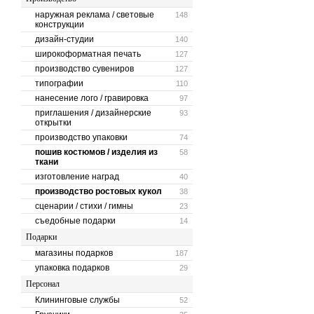
наружная реклама / световые
148
конструкции
дизайн-студии
140
широкоформатная печать
127
производство сувениров
127
типографии
110
нанесение лого / гравировка
97
приглашения / дизайнерские
93
открытки
производство упаковки
74
пошив костюмов / изделия из
58
ткани
изготовление наград
40
производство ростовых кукол
38
сценарии / стихи / гимны
23
съедобные подарки
14
Подарки
магазины подарков
187
упаковка подарков
29
Персонал
Клининговые службы
52