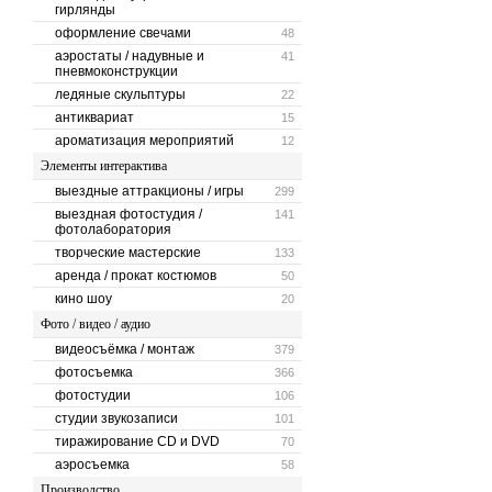
гирлянды
оформление свечами
48
аэростаты / надувные и
41
пневмоконструкции
ледяные скульптуры
22
антиквариат
15
ароматизация мероприятий
12
Элементы интерактива
выездные аттракционы / игры
299
выездная фотостудия /
141
фотолаборатория
творческие мастерские
133
аренда / прокат костюмов
50
кино шоу
20
Фото / видео / аудио
видеосъёмка / монтаж
379
фотосъемка
366
фотостудии
106
студии звукозаписи
101
тиражирование CD и DVD
70
аэросъемка
58
Производство