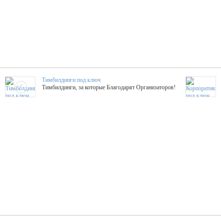
Тимбилдинги под ключ
Тимбилдинги, за которые Благодарят Организаторов!
Жажда Творчества
ТОПовые мастер-классы на мероприятие! Гибкие цены!
ShowTex - Декор и Ди
Мас
ShowTex - производитель огнестойких декораций
ТОП
Группа «Москвичка»
3D 
Настроение, стиль, настоящий драйв в Ваш день!
Кажд