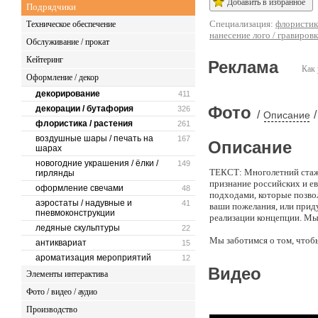
Добавить в избранное
Подрядчики
Специализация:
флористик
Техническое обеспечение
нанесение лого / гравиров
Обслуживание / прокат
Кейтеринг
Реклама
Как 
Оформление / декор
декорирование
411
Фото
декорации / бутафория
326
/
/
Описание
флористика / растения
261
воздушные шары / печать на
167
Описание
шарах
новогодние украшения / ёлки /
149
ТЕКСТ: Многолетний стаж 
гирлянды
признание российских и е
оформление свечами
48
подходами, которые позво
аэростаты / надувные и
41
ваши пожелания, или прид
пневмоконструкции
реализации концепции. Мы
ледяные скульптуры
22
Мы заботимся о том, чтобы
антиквариат
15
трепетом вспоминали мину
ароматизация мероприятий
12
Видео
Элементы интерактива
Чтобы ваши проекты были 
на телефоне все таки иног
Фото / видео / аудио
любое другое время вы мож
вами как можно быстрее.
Производство