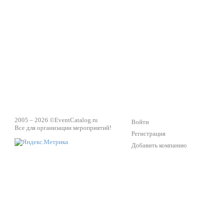
ПК Киловатт Уфа
Вячеслав Вер
Техническое обеспечение мероприятий
Ведущий - за 
2005 – 2026 ©
EventCatalog.ru
Войти
Все для организации мероприятий!
Регистрация
Добавить компанию