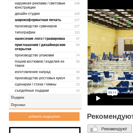
наружная реклама / световые
148
конструкции
дизайн-студии
140
широкоформатная печать
127
производство сувениров
127
типографии
110
нанесение лого / гравировка
97
приглашения / дизайнерские
93
открытки
производство упаковки
74
пошив костюмов / изделия из
58
ткани
изготовление наград
40
производство ростовых кукол
38
сценарии / стихи / гимны
23
съедобные подарки
14
Подарки
Персонал
Рекомендую
добавить подрядчика