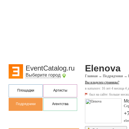
Elenova
EventCatalog.ru
Выберите город
Главная
Подрядчики
→
→
Вы владелец страницы?
в каталоге: 16 лет 4 месяца 4 
Площадки
Артисты
был на сайте:
больше месяц
М
Подрядчики
Агентства
Сер
+
ele