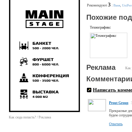
3
Рекомендуют
:
Ваня
,
UniPer
Похожие по
Технографикс
Реклама
Как 
Комментари
Написать комм
Prout Group
Прекрасные дек
будем сотруднич
Как сюда попасть? / Реклама
Ответить