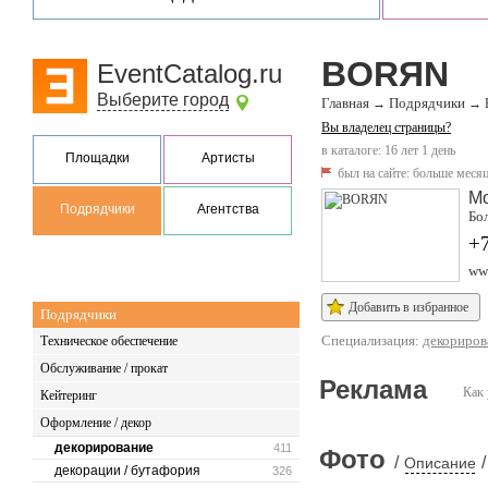
BORЯN
EventCatalog.ru
Выберите город
Главная
Подрядчики
→
→
Вы владелец страницы?
в каталоге: 16 лет 1 день
Площадки
Артисты
был на сайте:
больше месяц
М
Подрядчики
Агентства
Бол
+7
www
Добавить в избранное
Подрядчики
Специализация:
декориров
Техническое обеспечение
Обслуживание / прокат
Реклама
Как 
Кейтеринг
Оформление / декор
декорирование
411
Фото
/
/
Описание
декорации / бутафория
326