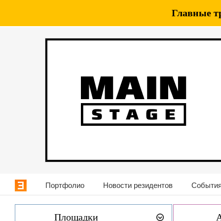
Главные т
Портфолио
Новости резидентов
События
Площадки