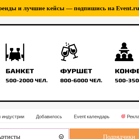
ренды и лучшие кейсы — подпишись на Event.ru 
 индустрии
Добавилось
Event календарь
Рекл
Артисты
Подрядчики