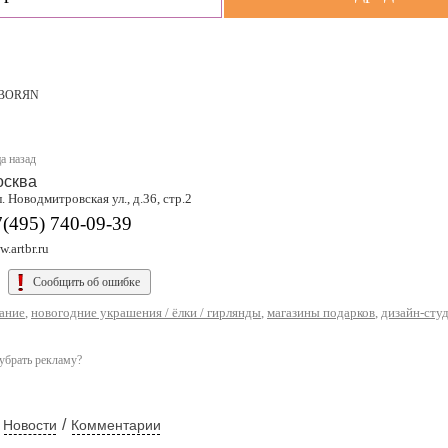
BORЯN
а назад
осква
. Новодмитровская ул., д.36, стр.2
(495) 740-09-39
.artbr.ru
Сообщить об ошибке
ание
,
новогодние украшения / ёлки / гирлянды
,
магазины подарков
,
дизайн-сту
убрать рекламу?
/
Новости
Комментарии