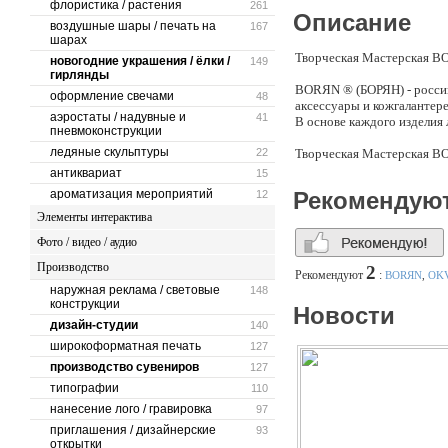
флористика / растения
261
Описание
воздушные шары / печать на
167
шарах
Творческая Мастерская 
новогодние украшения / ёлки /
149
гирлянды
BORЯN ® (БОРЯН) - россий
оформление свечами
48
аксессуары и кожгалантере
аэростаты / надувные и
41
В основе каждого изделия
пневмоконструкции
ледяные скульптуры
22
Творческая Мастерская BO
выбранной концепции разв
антиквариат
15
функциональность, качест
ароматизация мероприятий
Рекомендую
12
Элементы интерактива
Уже в декабре 2007 года 
были отмечены высшей конк
Фото / видео / аудио
российской культурно-про
Производство
2
Рекомендуют
:
BORЯN
,
OKVA
BORЯN ® продолжает успе
наружная реклама / световые
148
художественного сюжета и
конструкции
Новости
могут выполнять функцию 
дизайн-студии
140
Творческая Мастерская BO
широкоформатная печать
127
пожеланий Клиента: декор
производство сувениров
127
декоративным текстилем -
типографии
110
нанесение лого / гравировка
Всю продукцию бренда мы
97
оборудовании. Выбирая п
приглашения / дизайнерские
93
высокого качества!
открытки