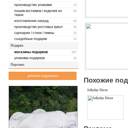
производство упаковки
74
Шоу-рум BORЯN ® : 127015,
пошив костюмов / изделия из
58
ткани
Тел.: +7 (495) 740-09-39
изготовление наград
40
производство ростовых кукол
38
сценарии / стихи / гимны
23
съедобные подарки
14
Подарки
магазины подарков
187
упаковка подарков
29
Персонал
добавить подрядчика
Похожие по
Jollyday Decor