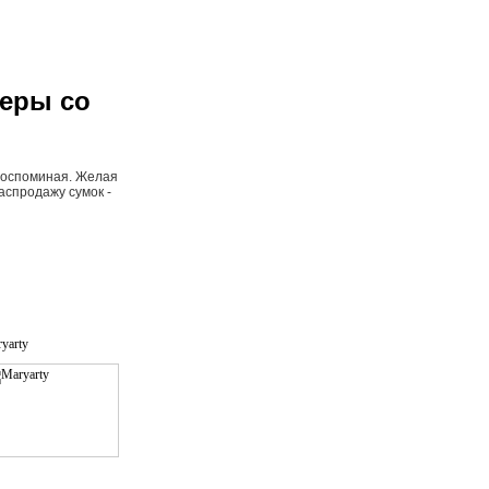
 «Флакон».
еры со
 воспоминая. Желая
спродажу сумок -
yarty