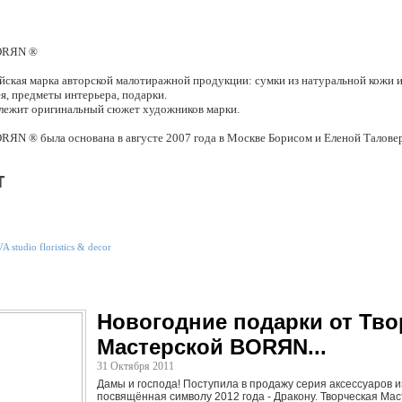
BORЯN ®
ская марка авторской малотиражной продукции: сумки из натуральной кожи и
я, предметы интерьера, подарки.
 лежит оригинальный сюжет художников марки.
RЯN ® была основана в августе 2007 года в Москве Борисом и Еленой Талове
ития - каждое изделие должно сочетать в себе уникальный авторский художес
во и доступность — продукция марки вызвала интерес покупателей.
т
декоративная подушка «Страсть» коллекции «Эротические фантазии» и календ
урсной наградой российского производителя - медалью "Золотой Сирин" I степ
изводственной деятельности.
 studio floristics & decor
шно расширять свою коллекцию красивых вещей для повседневной жизни, ис
 простого дизайна. Наши декоративные подушки являются не только украшени
оригинального персонального подарка.
RЯN ® предлагает услуги по разработке и производству эксклюзивных подарк
Новогодние подарки от Тво
ативные подушки по фотографиям, эксклюзивным авторским сюжетам; аксесс
 подушки, картины, покрывала.
Мастерской BORЯN...
31 Октября 2011
 производим в Москве лимитированными сериями и только вручную на совр
родукцию BORЯN ®, вы получаете 100% оригинальные подарки, аксессуары и 
Дамы и господа! Поступила в продажу серия аксессуаров и
посвящённая символу 2012 года - Дракону. Творческая Маст