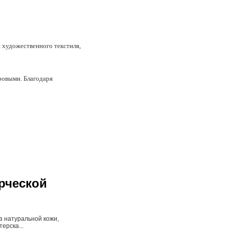
 художественного текстиля,
ровыми. Благодаря
твенный дизайн,
арь 2008 «Мышиное танго»
ени - за вклад в развитие
пользуя идею объединения
ем Вашего интерьера, но и
ов и сувениров с учётом
рческой
уары; оформление интерьера
еменном промышленном
предметы интерьера самого
з натуральной кожи,
ерска...