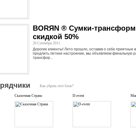
 г. Москва, ул. Большая Новодмитровская, д. 36, стр. 2, 2 этаж. Дизайн-завод
BORЯN ® Сумки-трансформ
скидкой 50%
26 Сентября 2011
Дорогие клиенты! Лето прошло, оставив о себе приятные
продлить летнее настроение, мы объявляем финальную ра
трансфор...
дрядчики
Как убрать этот блок?
Сказочная Страна
D-event
Mar