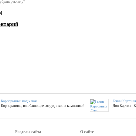
убрать рекламу?
и
ентарий
Корпоративы под ключ
Гении Картонн
Корпоративы, влюбляющие сотрудников в компанию!
Дон Картон - 
Выездные мастер-клас
Группа KAL
Более 420 мастер-классов на выезде на мероприятие!
Яркое музыка
Разделы сайта
О сайте