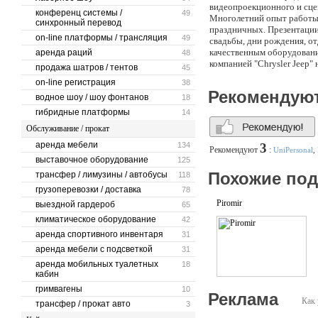
видеопроекционного и сце
конференц системы /
49
Многолетний опыт работы п
синхронный перевод
праздничных. Презентации
on-line платформы / трансляция
49
свадьбы, дни рождения, о
качественным оборудовани
аренда раций
48
компанией "Chrysler Jeep" 
продажа шатров / тентов
45
семинаре компании "Ренес
on-line регистрация
38
паруса" и многих других 
Рекомендую
водное шоу / шоу фонтанов
Наши сотрудники подберу
18
Специалисты компании отсл
гибридные платформы
14
проведение мероприятия, 
Обслуживание / прокат
обеспечат его своевремен
"AUX" является полное уд
аренда мебели
134
3
Рекомендуют
:
UniPersonal
,
сложности. Мы готовы пре
выставочное оборудование
125
идей, и всегда готовы для
Похожие по
трансфер / лимузины / автобусы
118
грузоперевозки / доставка
78
Piromir
выездной гардероб
65
климатическое оборудование
42
аренда спортивного инвентаря
31
аренда мебели с подсветкой
31
аренда мобильных туалетных
18
кабин
гримвагены
10
Реклама
Как 
трансфер / прокат авто
3