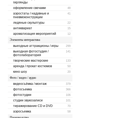
гирлянды
оформление свечами
48
аэростаты / надувные и
41
пневмоконструкции
ледяные скульптуры
22
антиквариат
15
ароматизация мероприятий
12
Элементы интерактива
выездные аттракционы / игры
299
выездная фотостудия /
141
фотолаборатория
творческие мастерские
133
аренда / прокат костюмов
50
кино шоу
20
Фото / видео / аудио
видеосъёмка / монтаж
379
фотосъемка
366
фотостудии
106
студии звукозаписи
101
тиражирование CD и DVD
70
аэросъемка
58
Производство