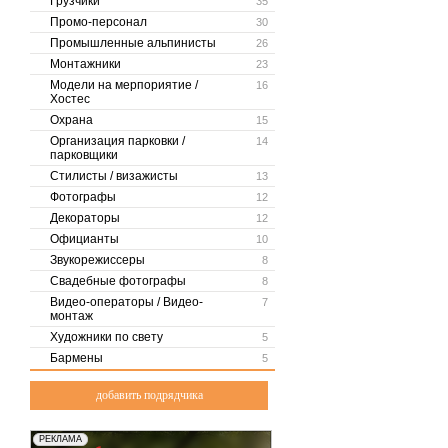
Грузчики
35
Промо-персонал
30
Промышленные альпинисты
26
Монтажники
23
Модели на мерпориятие /
16
Хостес
Охрана
15
Организация парковки /
14
парковщики
Стилисты / визажисты
13
Фотографы
12
Декораторы
12
Официанты
10
Звукорежиссеры
8
Свадебные фотографы
8
Видео-операторы / Видео-
7
монтаж
Художники по свету
5
Бармены
5
добавить подрядчика