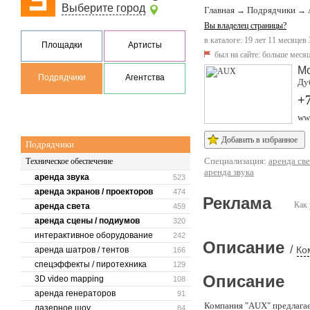
Выберите город
Главная
Подрядчики
→
→
Вы владелец страницы?
в каталоге: 19 лет 11 месяцев 
Площадки
Артисты
был на сайте:
больше месяц
М
Подрядчики
Агентства
Дуб
+7
ww
Добавить в избранное
Подрядчики
Специализация:
аренда све
Техническое обеспечение
аренда звука
аренда звука
523
аренда экранов / проекторов
474
Реклама
Как 
аренда света
459
аренда сцены / подиумов
320
интерактивное оборудование
242
Описание
/
Ко
аренда шатров / тентов
166
спецэффекты / пиротехника
129
Описание
3D video mapping
108
аренда генераторов
91
Компания "AUX" предлагает
лазерное шоу
84