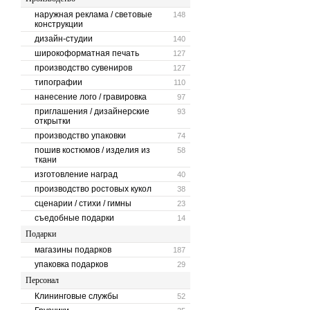
наружная реклама / световые
148
конструкции
дизайн-студии
140
широкоформатная печать
127
производство сувениров
127
типографии
110
нанесение лого / гравировка
97
приглашения / дизайнерские
93
открытки
производство упаковки
74
пошив костюмов / изделия из
58
ткани
изготовление наград
40
производство ростовых кукол
38
сценарии / стихи / гимны
23
съедобные подарки
14
Подарки
магазины подарков
187
упаковка подарков
29
Персонал
Клининговые службы
52