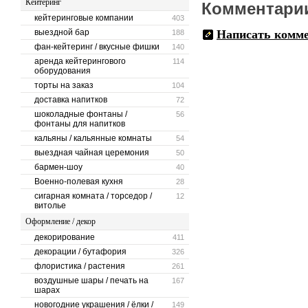
Кейтеринг
Комментари
кейтеринговые компании
403
выездной бар
Написать комм
188
фан-кейтеринг / вкусные фишки
140
аренда кейтерингового
114
оборудования
торты на заказ
104
доставка напитков
72
шоколадные фонтаны /
56
фонтаны для напитков
кальяны / кальянные комнаты
54
выездная чайная церемония
50
бармен-шоу
40
Военно-полевая кухня
28
сигарная комната / торседор /
12
витолье
Оформление / декор
декорирование
411
декорации / бутафория
326
флористика / растения
261
воздушные шары / печать на
167
шарах
новогодние украшения / ёлки /
149