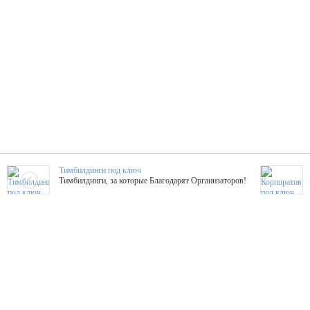
Тимбилдинги под ключ
Тимбилдинги, за которые Благодарят Организаторов!
Жажда Творчества
ТОПовые мастер-классы на мероприятие! Гибкие цены!
ShowTex - Декор и Ди
Мас
ShowTex - производитель огнестойких декораций
ТОП