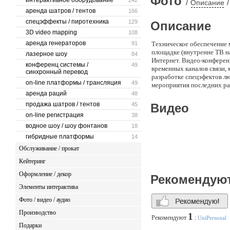
Фото
интерактивное оборудование
242
/
/
Описание
аренда шатров / тентов
166
спецэффекты / пиротехника
129
Описание
3D video mapping
108
аренда генераторов
91
Техническое обеспечение 
площадке (внутренне ТВ н
лазерное шоу
84
Интернет. Видео-конферен
конференц системы /
49
временных каналов связи,
синхронный перевод
разработке спецэфектов л
on-line платформы / трансляция
49
мероприятия последних ра
аренда раций
48
продажа шатров / тентов
45
Видео
on-line регистрация
38
водное шоу / шоу фонтанов
18
гибридные платформы
14
Обслуживание / прокат
Кейтеринг
Оформление / декор
Рекомендую
Элементы интерактива
Фото / видео / аудио
Производство
1
Рекомендуют
:
UniPersonal
Подарки