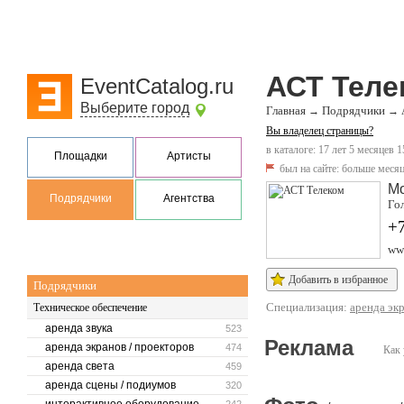
АСТ Теле
EventCatalog.ru
Выберите город
Главная
Подрядчики
→
→
Вы владелец страницы?
в каталоге: 17 лет 5 месяцев 1
Площадки
Артисты
был на сайте:
больше месяц
М
Подрядчики
Агентства
Го
+
www
Добавить в избранное
Подрядчики
Специализация:
аренда эк
Техническое обеспечение
аренда звука
523
Реклама
аренда экранов / проекторов
474
Как 
аренда света
459
аренда сцены / подиумов
320