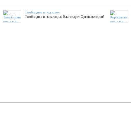
Тимбилдинги под ключ
Тимбилдинги, за которые Благодарят Организаторов!
Жажда Творчества
ТОПовые мастер-классы на мероприятие! Гибкие цены!
ShowTex - Декор и Ди
Мас
ShowTex - производитель огнестойких декораций
ТОП
Группа «Москвичка»
3D 
Настроение, стиль, настоящий драйв в Ваш день!
Кажд
ПК Киловатт Уфа
Вячеслав Вер
Техническое обеспечение мероприятий
Ведущий - за 