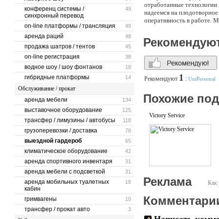
отработанные технологии 
конференц системы /
49
надеемся на плодотворное 
синхронный перевод
оперативность в работе. 
on-line платформы / трансляция
49
аренда раций
48
Рекомендую
продажа шатров / тентов
45
on-line регистрация
38
водное шоу / шоу фонтанов
18
1
гибридные платформы
14
Рекомендуют
:
UniPersonal
Обслуживание / прокат
Похожие по
аренда мебели
134
выставочное оборудование
125
Victory Service
трансфер / лимузины / автобусы
118
грузоперевозки / доставка
78
выездной гардероб
65
климатическое оборудование
42
аренда спортивного инвентаря
31
аренда мебели с подсветкой
31
Реклама
аренда мобильных туалетных
18
Как 
кабин
Комментари
гримвагены
10
трансфер / прокат авто
3