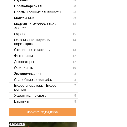
Грузчики
35
Промо-персонал
30
Промышленные альпинисты
26
Монтажники
23
Модели на мерпориятие /
16
Хостес
Охрана
15
Организация парковки /
14
парковщики
Стилисты / визажисты
13
Фотографы
12
Декораторы
12
Официанты
10
Звукорежиссеры
8
Свадебные фотографы
8
Видео-операторы / Видео-
7
монтаж
Художники по свету
5
Бармены
5
добавить подрядчика