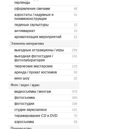
гирлянды
оформление свечами
48
аэростаты / надувные и
41
пневмоконструкции
ледяные скульптуры
22
антиквариат
15
ароматизация мероприятий
12
Элементы интерактива
выездные аттракционы / игры
299
выездная фотостудия /
141
фотолаборатория
творческие мастерские
133
аренда / прокат костюмов
50
кино шоу
20
Фото / видео / аудио
видеосъёмка / монтаж
379
фотосъемка
366
фотостудии
106
студии звукозаписи
101
тиражирование CD и DVD
70
аэросъемка
58
Производство