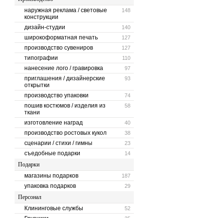
наружная реклама / световые
148
конструкции
дизайн-студии
140
широкоформатная печать
127
производство сувениров
127
типографии
110
нанесение лого / гравировка
97
приглашения / дизайнерские
93
открытки
производство упаковки
74
пошив костюмов / изделия из
58
ткани
изготовление наград
40
производство ростовых кукол
38
сценарии / стихи / гимны
23
съедобные подарки
14
Подарки
магазины подарков
187
упаковка подарков
29
Персонал
Клининговые службы
52