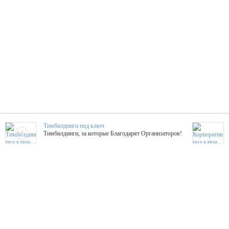
Тимбилдинги под ключ
Тимбилдинги, за которые Благодарят Организаторов!
Жажда Творчества
ТОПовые мастер-классы на мероприятие! Гибкие цены!
ShowTex - Декор и Ди
Мас
ShowTex - производитель огнестойких декораций
ТОП