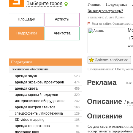
Выберите город
Главная
Подрядчики
→
→
Вы владелец страницы?
в каталоге: 20 лет 9 дней
Площадки
Артисты
был на сайте:
больше месяц
М
Подрядчики
Агентства
+7
www
Добавить в избранное
Подрядчики
Специализация:
Обслужива
Техническое обеспечение
аренда звука
523
Реклама
аренда экранов / проекторов
474
Как 
аренда света
459
аренда сцены / подиумов
320
Описание
интерактивное оборудование
242
/
Ко
аренда шатров / тентов
166
спецэффекты / пиротехника
129
Описание
3D video mapping
108
аренда генераторов
91
Со дня своего основания 
ассортимента гардеробног
лазерное шоу
84