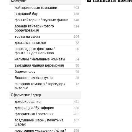
Написать комм
Кейтеринг
кейтеринговые компании
403
выездной бар
188
фан-кейтеринг / вкусные фишки
140
аренда кейтерингового
114
оборудования
торты на заказ
104
доставка напитков
72
шоколадные фонтаны /
56
фонтаны для напитков
кальяны / кальянные комнаты
54
выездная чайная церемония
50
бармен-шоу
40
Военно-полевая кухня
28
сигарная комната / торседор /
12
витолье
Оформление / декор
декорирование
411
декорации / бутафория
326
флористика / растения
261
воздушные шары / печать на
167
шарах
новогодние украшения / ёлки /
149