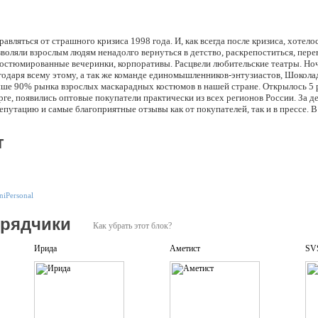
авляться от страшного кризиса 1998 года. И, как всегда после кризиса, хотело
оляли взрослым людям ненадолго вернуться в детство, раскрепоститься, пере
 костюмированные вечеринки, корпоративы. Расцвели любительские театры. Но
агодаря всему этому, а так же команде единомышленников-энтузиастов, Шокола
выше 90% рынка взрослых маскарадных костюмов в нашей стране. Открылось 5 
ге, появились оптовые покупатели практически из всех регионов России. За д
путацию и самые благоприятные отзывы как от покупателей, так и в прессе. 
адная Лилия" тм) - крупнейший поставщик маскарадных костюмов в Россию, 
американских фирм-производителей маскарадных костюмов Leg Avenue, Dreamg
т
их. К Вашим услугам интернет-магазин "Шоколадная Лилия", где Вы можете дел
о всей России), а также сеть наших офф-лайн магазинов (адреса см. внизу стра
niPersonal
дрядчики
Как убрать этот блок?
Ирида
Аметист
SVS