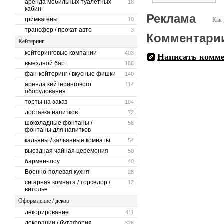
аренда мобильных туалетных
18
кабин
Реклама
гримвагены
10
Как 
трансфер / прокат авто
3
Комментари
Кейтеринг
кейтеринговые компании
403
Написать комм
выездной бар
188
фан-кейтеринг / вкусные фишки
140
аренда кейтерингового
114
оборудования
торты на заказ
104
доставка напитков
72
шоколадные фонтаны /
56
фонтаны для напитков
кальяны / кальянные комнаты
54
выездная чайная церемония
50
бармен-шоу
40
Военно-полевая кухня
28
сигарная комната / торседор /
12
витолье
Оформление / декор
декорирование
411
декорации / бутафория
326