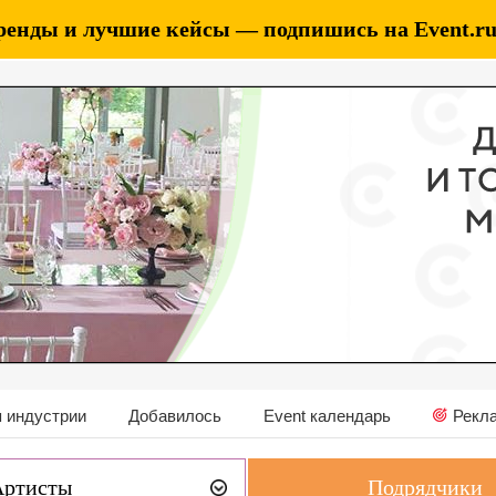
ренды и лучшие кейсы — подпишись на Event.ru 
 индустрии
Добавилось
Event календарь
Рекл
Артисты
Подрядчики