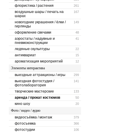
флористика / растения
261
воздушные шары / печать на
167
шарах
новогодние украшения / ёлки /
149
гирлянды
оформление свечами
48
аэростаты / надувные и
41
пневмоконструкции
ледяные скульптуры
22
антиквариат
15
ароматизация мероприятий
12
Элементы интерактива
выездные аттракционы / игры
299
выездная фотостудия /
141
фотолаборатория
творческие мастерские
133
аренда / прокат костюмов
50
кино шоу
20
Фото / видео / аудио
видеосъёмка / монтаж
379
фотосъемка
366
фотостудии
106