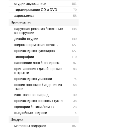
студии звукозаписи
101
тиражирование CD и DVD
70
аэросъемка
58
Производство
наружная реклама / световые
148
конструкции
дизайн-студии
140
широкоформатная печать
127
производство сувениров
127
типографии
110
нанесение лого / гравировка
97
приглашения / дизайнерские
93
открытки
производство упаковки
74
пошив костюмов / изделия из
58
ткани
изготовление наград
40
производство ростовых кукол
38
сценарии / стихи / гимны
23
съедобные подарки
14
Подарки
магазины подарков
187