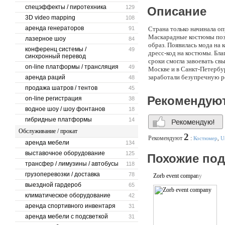
спецэффекты / пиротехника
129
Описание
3D video mapping
108
аренда генераторов
91
Страна только начинала опр
Маскарадные костюмы позв
лазерное шоу
84
образ. Появилась мода на
конференц системы /
49
дресс-код на костюмы. Бл
синхронный перевод
сроки смогла завоевать с
on-line платформы / трансляция
49
Москве и в Санкт-Петербур
заработали безупречную ре
аренда раций
48
"Маскарад авеню" ("Шокол
продажа шатров / тентов
45
дистрибьютор крупнейших 
Рекомендую
on-line регистрация
38
Zucker, Tony Shoes и друг
водное шоу / шоу фонтанов
(доставка осуществляется п
18
гибридные платформы
14
Обслуживание / прокат
2
Рекомендуют
:
Костюмер
,
U
аренда мебели
134
выставочное оборудование
125
Похожие по
трансфер / лимузины / автобусы
118
грузоперевозки / доставка
78
Zorb event company
выездной гардероб
65
климатическое оборудование
42
аренда спортивного инвентаря
31
аренда мебели с подсветкой
31