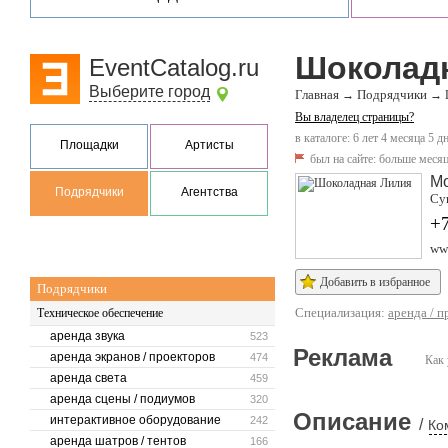
Шоколад
EventCatalog.ru
Выберите город
Главная
Подрядчики
→
→
Вы владелец страницы?
в каталоге: 6 лет 4 месяца 5 д
Площадки
Артисты
был на сайте:
больше месяц
М
Подрядчики
Агентства
Сущ
+7
www
Добавить в избранное
Подрядчики
Специализация:
аренда / 
Техническое обеспечение
аренда звука
523
Реклама
аренда экранов / проекторов
474
Как 
аренда света
459
аренда сцены / подиумов
320
Описание
интерактивное оборудование
242
/
Ко
аренда шатров / тентов
166