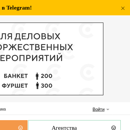
в Telegram!
ама
Войти
Агентства