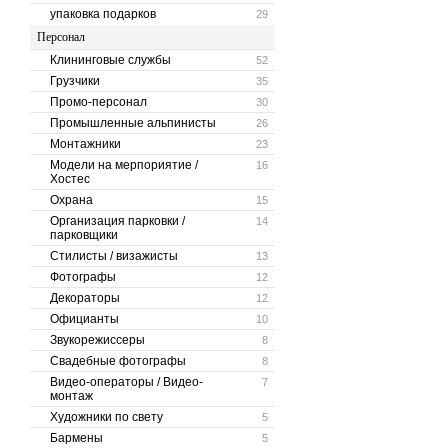
упаковка подарков
29
Персонал
Клининговые службы
52
Грузчики
35
Промо-персонал
30
Промышленные альпинисты
26
Монтажники
23
Модели на мерпориятие /
16
Хостес
Охрана
15
Организация парковки /
14
парковщики
Стилисты / визажисты
13
Фотографы
12
Декораторы
12
Официанты
10
Звукорежиссеры
8
Свадебные фотографы
8
Видео-операторы / Видео-
7
монтаж
Художники по свету
5
Бармены
5