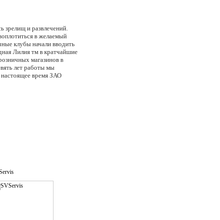
сь зрелищ и развлечений.
воплотиться в желаемый
чные клубы начали вводить
дная Лилия тм в кратчайшие
розничных магазинов в
евять лет работы мы
В настоящее время ЗАО
эксклюзивный импортер и
irl, HotSauce, Forplay,
ать заказы круглосуточно
ницы).
ervis