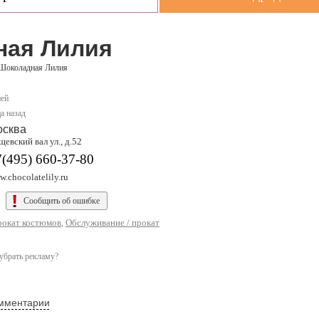
ная Лилия
Шоколадная Лилия
ней
а назад
осква
евский вал ул., д.52
(495) 660-37-80
.chocolatelily.ru
Сообщить об ошибке
прокат костюмов
,
Обслуживание / прокат
убрать рекламу?
мментарии