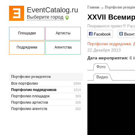
Главная
→
Портфолио резиден
EventCatalog.ru
XXVII Всемир
Выберите город
Понравился проект?! Рас
Площадки
Артисты
Facebook
Вконт
Портфолио подрядчика:
Подрядчики
Агентства
22 Декабря 2013
Дата мероприятия:
6 
Фото
Портфолио резидентов
Видео
Все портфолио
2044
Портфолио подрядчиков
1214
Портфолио площадок
303
Портфолио артистов
325
Портфолио агентств
202