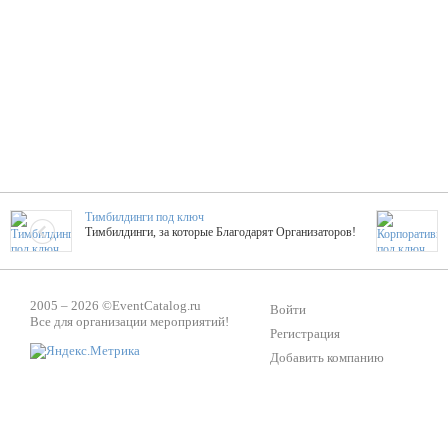
Тимбилдинги под ключ
Тимбилдинги, за которые Благодарят Организаторов!
Жажда Творчества
2005 – 2026 ©
EventCatalog.ru
ТОПовые мастер-классы на мероприятие! Гибкие цены!
Войти
Все для организации мероприятий!
Регистрация
Добавить компанию
ShowTex - Декор и Ди
Мас
ShowTex - производитель огнестойких декораций
ТОП
Группа «Москвичка»
3D 