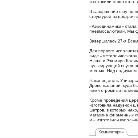
изготовили ствол этого
В завершение шоу поя
структурой из прозрач
«Аэродинамика» стала 
пневмосалютами. Мы сд
Завершилась 27-я Всем
Для первого исполните
виде «металлического»
Нюша и Эльмира Калиму
пульсирующей внутренн
мечты». Над подиумом 
Наконец огонь Универс
Древо желаний, куда бы
нами огромный гелиевы
Кроме проведения цере
изготовила надувной ш
шатров, в которых нах
магазина фирменных су
мы изготовили купольн
Комментарии