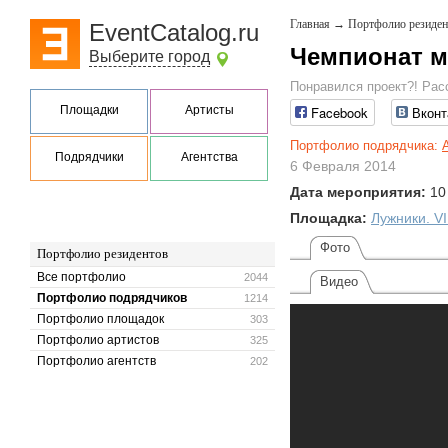
Главная
→
Портфолио резиден
EventCatalog.ru
Чемпионат ми
Выберите город
Понравился проект?! Рас
Площадки
Артисты
Facebook
Вконт
Портфолио подрядчика:
Подрядчики
Агентства
6 Февраля 2014
Дата мероприятия:
10
Площадка:
Лужники. VI
Фото
Портфолио резидентов
Все портфолио
2044
Видео
Портфолио подрядчиков
1214
Портфолио площадок
303
Портфолио артистов
325
Портфолио агентств
202