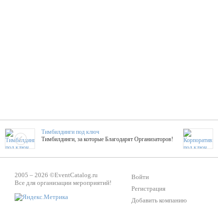
Тимбилдинги под ключ
Тимбилдинги, за которые Благодарят Организаторов!
Жажда Творчества
2005 – 2026 ©
EventCatalog.ru
ТОПовые мастер-классы на мероприятие! Гибкие цены!
Войти
Все для организации мероприятий!
Регистрация
Добавить компанию
ShowTex - Декор и Ди
Мас
ShowTex - производитель огнестойких декораций
ТОП