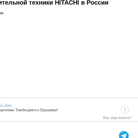
тельной техники HITACHI в России
ии
ых Деко
Картонные Тимбилдинги и Праздники!
Как сюда попасть?
EIDOSKOP
льное событие вашего праздника!