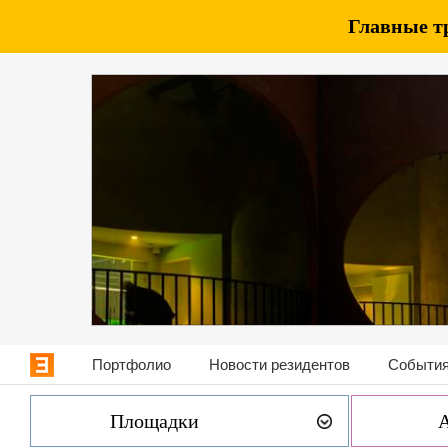
Главные т
Портфолио
Новости резидентов
События
Площадки