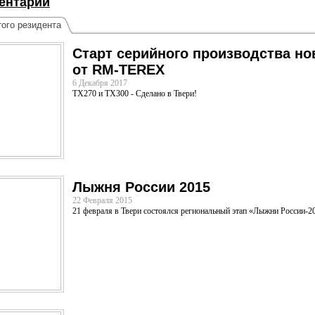
ентарий
ого резидента
Cтарт серийного производства н
от RM-TEREX
6 Декабря 2017
ТX270 и ТХ300 - Сделано в Твери!
Лыжня России 2015
22 Февраля 2015
21 февраля в Твери состоялся региональный этап «Лыжни России-2