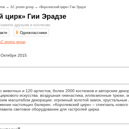
тов
→
AC promo group
→
«Королевский цирк» Гии Эрадзе
й цирк» Гии Эрадзе
скажите друзьям и коллегам:
акте
Одноклассники
AC promo group
 Октября 2015
о животных и 120 артистов, более 2000 костюмов и авторские дек
циркового искусства: воздушная гимнастика, иллюзионные трюки, 
оим масштабом декорации: огромный золотой замок, хрустальные 
ужении настоящих балерин. «Королевский цирк» – спектакль нового
авила световое оборудование для гастролей цирка.