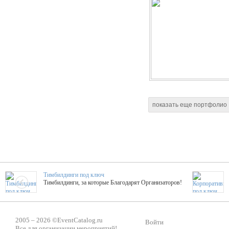
показать еще портфолио
Тимбилдинги под ключ
Тимбилдинги, за которые Благодарят Организаторов!
Жажда Творчества
2005 – 2026 ©
EventCatalog.ru
ТОПовые мастер-классы на мероприятие! Гибкие цены!
Войти
Все для организации мероприятий!