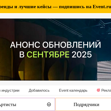
ренды и лучшие кейсы — подпишись на Event.ru 
 индустрии
Добавилось
Event календарь
Рекл
Артисты
Подрядчики