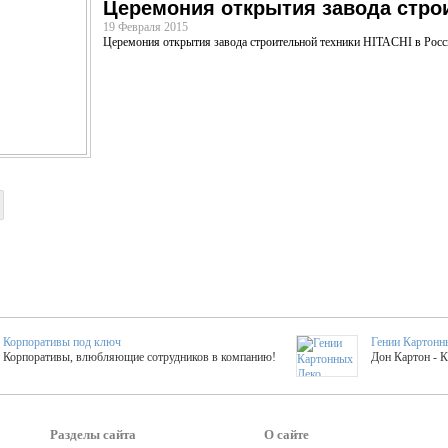
Церемония открытия завода строи
19 Февраля 2015
Церемония открытия завода строительной техники HITACHI в Росс
Корпоративы под ключ
Гении Картонн
Корпоративы, влюбляющие сотрудников в компанию!
Дон Картон - 
Выездные мастер-клас
Группа KAL
Более 420 мастер-классов на выезде на мероприятие!
Яркое музыка
Разделы сайта
О сайте