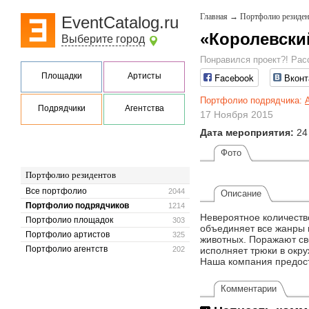
Главная
→
Портфолио резиден
EventCatalog.ru
«Королевски
Выберите город
Понравился проект?! Рас
Площадки
Артисты
Facebook
Вконт
Портфолио подрядчика:
Подрядчики
Агентства
17 Ноября 2015
Дата мероприятия:
24
Фото
Портфолио резидентов
Все портфолио
2044
Описание
Портфолио подрядчиков
1214
Невероятное количеств
Портфолио площадок
303
объединяет все жанры 
Портфолио артистов
325
животных. Поражают св
Портфолио агентств
202
исполняет трюки в окр
Наша компания предост
Комментарии