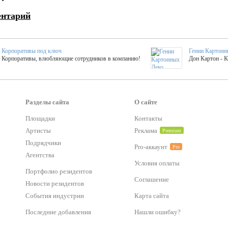
ентарий
Корпоративы под ключ
Гении Картонн
Корпоративы, влюбляющие сотрудников в компанию!
Дон Картон - 
Выездные мастер-клас
Группа KAL
Более 420 мастер-классов на выезде на мероприятие!
Яркое музыка
Разделы сайта
О сайте
Площадки
Контакты
тер-классы
Букинг компания №1
Артисты
Реклама
Premium
 25 активностей! Смета за 15 минут!
Оперативная информация о люб
Подрядчики
Pro-аккаунт
Pro
Агентства
Условия оплаты
Mapping
Хотите весело?
Портфолио резидентов
ый второй заказ контента со скидкой в 15%
Темпераментные балканс
Соглашение
Новости резидентов
События индустрии
Карта сайта
-STREET™
Последние добавления
Нашли ошибку?
тический БАР от 50 000 р.
Event календарь