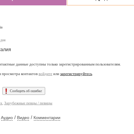
ia
 дня
талия
нтактные данные доступны только зарегистрированным пользователям.
я просмотра контактов
войдите
или
зарегистрируйтесь
.
Сообщить об ошибке
-х
,
Зарубежные певцы / певицы
/
/
Аудио
Видео
Комментарии