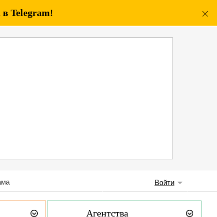
в Telegram!
ама
Войти
Агентства