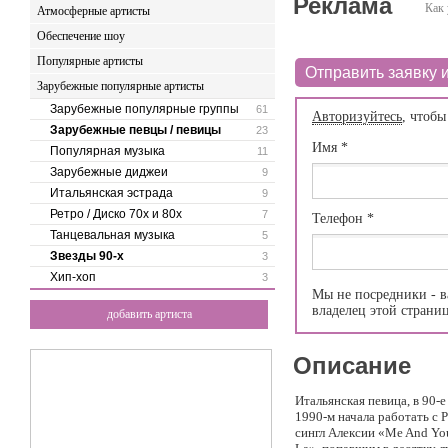
Реклама
Как 
Атмосферные артисты
Обеспечение шоу
Популярные артисты
Отправить заявку и
Зарубежные популярные артисты
Зарубежные популярные группы
61
Авторизуйтесь
, чтобы
Зарубежные певцы / певицы
23
Имя
*
Популярная музыка
11
Зарубежные диджеи
9
Итальянская эстрада
9
Ретро / Диско 70х и 80х
7
Телефон
*
Танцевальная музыка
5
Звезды 90-х
3
Хип-хоп
3
Мы не посредники - в
владелец этой страни
добавить артиста
Описание
Итальянская певица, в 90-
1990-м начала работать с 
сингл Алексии «Me And Yo