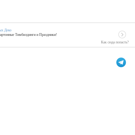
ых Деко
Картонные Тимбилдинги и Праздники!
Как сюда попасть?
EIDOSKOP
льное событие вашего праздника!
ых зарубежных артистах
ПК Киловатт Уфа
кие хиты от Паши Парфения!
Техническое обеспечение мероприятий