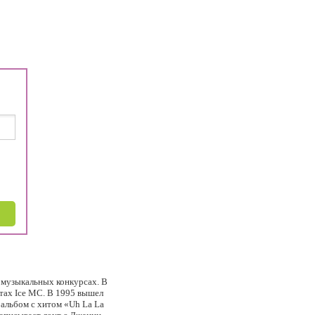
в музыкальных конкурсах. В
итах Ice MC. В 1995 вышел
альбом с хитом «Uh La La