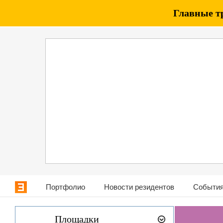
Главные т
Портфолио
Новости резидентов
События
Площадки