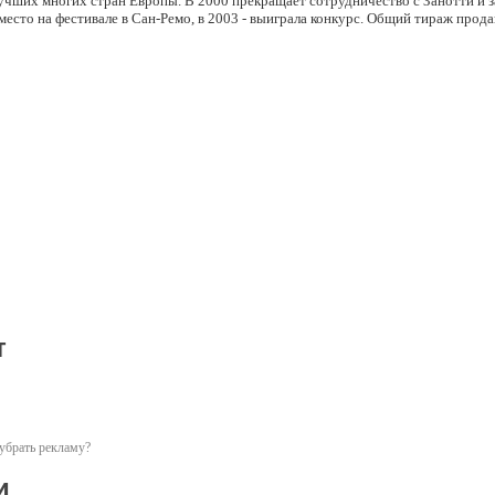
лучших многих стран Европы. В 2000 прекращает сотрудничество с Занотти и 
место на фестивале в Сан-Ремо, в 2003 - выиграла конкурс. Общий тираж прода
т
убрать рекламу?
и