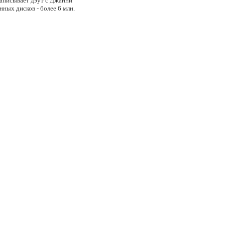
записывает дэут с Джанни
нных дисков - более 6 млн.