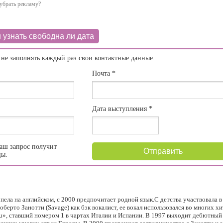
убрать рекламу?
 узнать свободна ли дата
 не заполнять каждый раз свои контактные данные.
Почта
*
Дата выступления
*
аш запрос получит
Отправить
цы.
е пела на английском, с 2000 предпочитает родной язык.С детства участвовала 
Роберто Занотти (Savage) как бэк вокалист, ее вокал использовался во многих х
u», ставший номером 1 в чартах Италии и Испании. В 1997 выходит дебютный 