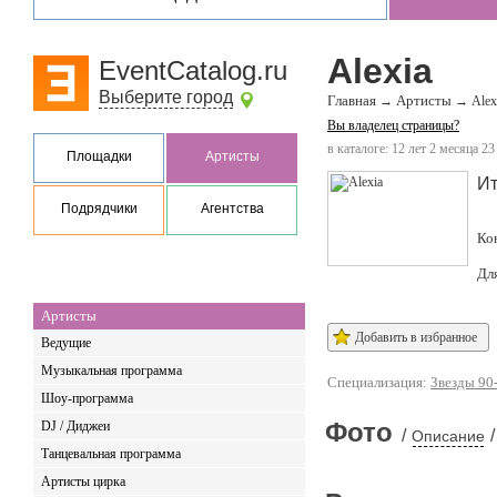
Alexia
EventCatalog.ru
Выберите город
Главная
Артисты
→
→
Alex
Вы владелец страницы?
в каталоге: 12 лет 2 месяца 23
Площадки
Артисты
И
Подрядчики
Агентства
Ко
Дл
Артисты
Добавить в избранное
Ведущие
Музыкальная программа
Специализация:
Звезды 90
Шоу-программа
Фото
DJ / Диджеи
/
/
Описание
Танцевальная программа
Артисты цирка