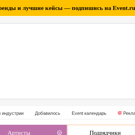
ренды и лучшие кейсы — подпишись на Event.ru 
 индустрии
Добавилось
Event календарь
Рекл
Артисты
Подрядчики