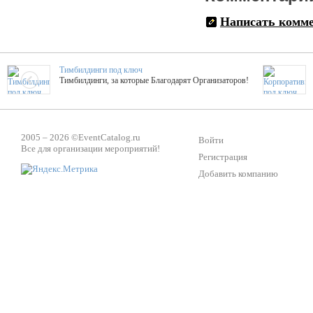
Написать комм
Тимбилдинги под ключ
Тимбилдинги, за которые Благодарят Организаторов!
Жажда Творчества
ТОПовые мастер-классы на мероприятие! Гибкие цены!
2005 – 2026 ©
EventCatalog.ru
Войти
Все для организации мероприятий!
Регистрация
Добавить компанию
ShowTex - Декор и Ди
Мас
ShowTex - производитель огнестойких декораций
ТОП
Группа «Москвичка»
3D 
Настроение, стиль, настоящий драйв в Ваш день!
Кажд
Вячеслав Верещака
BAR
Ведущий - за деньги! Яркие эмоции - в подарок!
Тема