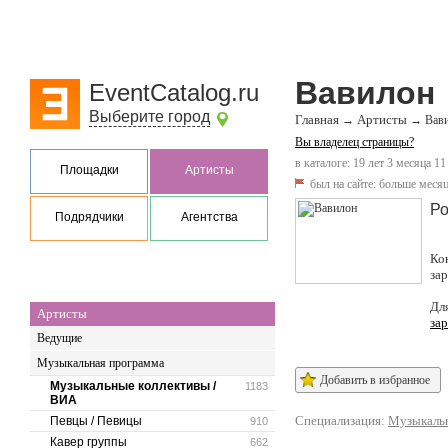
Вавилон
EventCatalog.ru
Выберите город
Главная
Артисты
→
→
Вав
Вы владелец страницы?
в каталоге: 19 лет 3 месяца 11
Площадки
Артисты
был на сайте:
больше месяц
Ро
Подрядчики
Агентства
Ко
за
Дл
Артисты
за
Ведущие
Музыкальная программа
Добавить в избранное
Музыкальные коллективы /
1183
ВИА
Специализация:
Музыкальн
Певцы / Певицы
910
Кавер группы
662