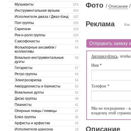
Фото
Музыканты
574
/
/
Описание
Инструментальная музыка
493
Исполнители джаза / Джаз-бэнд
187
Реклама
Поп группы
155
Как 
Скрипачи
118
Рок-н-ролл группы
104
Саксофонисты
76
Отправить заявку и
Фольклорные ансамбли /
64
коллективы
Авторизуйтесь
, чтобы
Вокально-инструментальные
58
дуэты
Имя
*
Гитаристы
57
Ретро группы
54
Электроскрипка
54
Телефон
*
Аккордеонисты и баянисты
53
Вокальные дуэты
52
Диско группы
48
Пианисты
41
Мы не посредники - в
Оперные певцы / певицы
27
владелец этой страни
Блюз группы
26
Арфисты и арфистки
24
Описание
Исполнители шансона
19