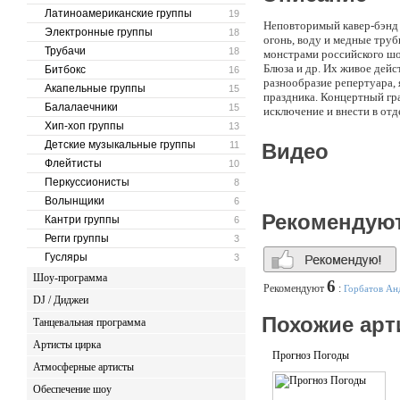
Латиноамериканские группы
19
Неповторимый кавер-бэнд 
Электронные группы
18
огонь, воду и медные труб
Трубачи
18
монстрами российского шо
Блюза и др. Их живое дейс
Битбокс
16
разнообразие репертуара,
Акапельные группы
15
праздника. Концертный гра
Балалаечники
15
исключение и внести в отд
Хип-хоп группы
13
Детские музыкальные группы
11
Видео
Флейтисты
10
Перкуссионисты
8
Волынщики
6
Рекомендую
Кантри группы
6
Регги группы
3
Гусляры
3
Шоу-программа
6
Рекомендуют
:
Горбатов Ан
DJ / Диджеи
Похожие арт
Танцевальная программа
Артисты цирка
Прогноз Погоды
Атмосферные артисты
Обеспечение шоу