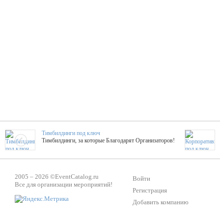
Тимбилдинги под ключ
Тимбилдинги, за которые Благодарят Организаторов!
Жажда Творчества
2005 – 2026 ©
EventCatalog.ru
ТОПовые мастер-классы на мероприятие! Гибкие цены!
Войти
Все для организации мероприятий!
Регистрация
Добавить компанию
ShowTex - Декор и Ди
Мас
ShowTex - производитель огнестойких декораций
ТОП