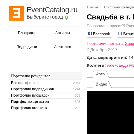
Главная
→
Портфолио резиден
EventCatalog.ru
Свадьба в г
Выберите город
Понравился проект?! Рас
Площадки
Артисты
Facebook
Вконт
Портфолио артиста:
Supe
Подрядчики
Агентства
7 Декабря 2017
Дата мероприятия:
14
Коллеги:
Александр М
Фото
Портфолио резидентов
Все портфолио
2044
Видео
Портфолио подрядчиков
1214
Портфолио площадок
303
Портфолио артистов
325
Портфолио агентств
202