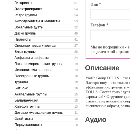
Гитаристы
57
Имя
*
Электроскрипка
54
Ретро группы
54
Аккордеонисты и баянисты
53
Телефон
*
Вокальные дуэты
52
Диско группы
48
Пианисты
41
Оперные певцы / певицы
27
Мы не посредники - в
Блюз группы
владелец этой страни
26
Арфисты и арфистки
24
Латиноамериканские группы
19
Описание
Исполнители шансона
19
Электронные группы
18
Violin Group DOLLS – это
Трубачи
18
Электро шоу – это только 
эффектные инструменты – 
Битбокс
16
DOLLS! Состав трио / дуэ
Акапельные группы
15
скрипачек! • Струнное три
Балалаечники
15
стильное музыкальное соп
сценические образы, разно
Хип-хоп группы
13
струнного состава: популя
Детские музыкальные группы
11
Lady Gaga, Elton John, Bo
Аудио
Флейтисты
10
Тиффани», «Сумерки», «Мы 
песни военных лет для ка
Перкуссионисты
8