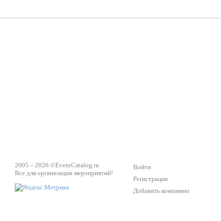
ПК Киловатт Уфа
Вячеслав Вер
Техническое обеспечение мероприятий
Ведущий - за 
2005 – 2026 ©
EventCatalog.ru
Войти
Все для организации мероприятий!
Регистрация
Добавить компанию