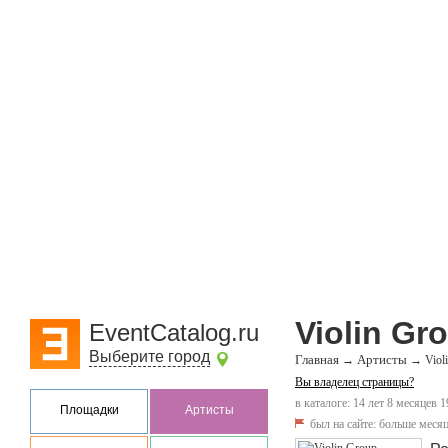
Violin G
EventCatalog.ru
Выберите город
Главная
Артисты
→
→
Vio
Вы владелец страницы?
в каталоге: 14 лет 8 месяцев 1
Площадки
Артисты
был на сайте:
больше месяц