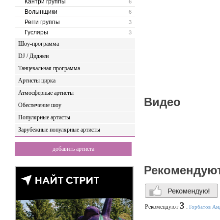
Кантри группы
6
Волынщики
6
Регги группы
3
Гусляры
3
Шоу-программа
DJ / Диджеи
Танцевальная программа
Артисты цирка
Атмосферные артисты
Видео
Обеспечение шоу
Популярные артисты
Зарубежные популярные артисты
добавить артиста
Рекомендую
3
Рекомендуют
:
Горбатов Ан