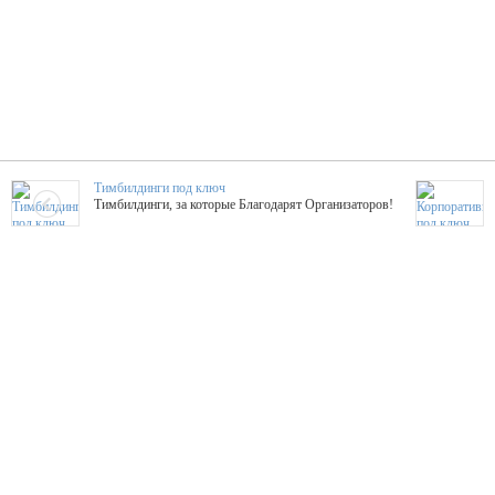
Тимбилдинги под ключ
Тимбилдинги, за которые Благодарят Организаторов!
Жажда Творчества
ТОПовые мастер-классы на мероприятие! Гибкие цены!
ShowTex - Декор и Ди
Мас
ShowTex - производитель огнестойких декораций
ТОП
Группа «Москвичка»
3D 
Настроение, стиль, настоящий драйв в Ваш день!
Кажд