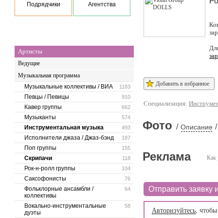
Ро
Подрядчики
Агентства
Ко
за
Дл
Артисты
за
Ведущие
Музыкальная программа
Добавить в избранное
Музыкальные коллективы / ВИА
1183
Певцы / Певицы
910
Специализация:
Инструмен
Кавер группы
662
Музыканты
574
Фото
/
/
Описание
Инструментальная музыка
493
Исполнители джаза / Джаз-бэнд
187
Поп группы
155
Реклама
Как 
Скрипачи
118
Рок-н-ролл группы
104
Саксофонисты
76
Отправить заявку и
Фольклорные ансамбли /
64
коллективы
Вокально-инструментальные
58
Авторизуйтесь
, чтобы
дуэты