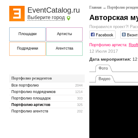
Главная
→
Портфолио резиден
EventCatalog.ru
Авторская м
Выберите город
Понравился проект?! Рас
Площадки
Артисты
Facebook
Вконт
Портфолио артиста:
Roof
Подрядчики
Агентства
12 Июля 2017
Дата мероприятия:
12
Фото
Портфолио резидентов
Видео
Все портфолио
2044
Портфолио подрядчиков
1214
Портфолио площадок
303
Портфолио артистов
325
Портфолио агентств
202