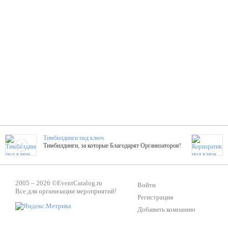
Тимбилдинги под ключ
Тимбилдинги, за которые Благодарят Организаторов!
Жажда Творчества
2005 – 2026 ©
EventCatalog.ru
ТОПовые мастер-классы на мероприятие! Гибкие цены!
Войти
Все для организации мероприятий!
Регистрация
Добавить компанию
ShowTex - Декор и Ди
Мас
ShowTex - производитель огнестойких декораций
ТОП