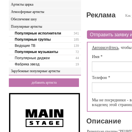
Артисты цирка
Атмосферные артисты
Реклама
Как 
Обеспечение шоу
Популярные артисты
Популярные исполнители
341
Отправить заявку и
Популярные группы
185
Ведущие ТВ
139
Авторизуйтесь
, чтобы
Популярные музыканты
72
Имя
*
Популярные диджеи
44
Фабрика звезд
19
Зарубежные популярные артисты
Телефон
*
добавить артиста
Мы не посредники - в
владелец этой страни
Описание
Репертуар группы "РЕЦИТА