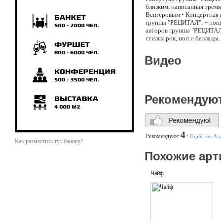
близким, написанная трем
Венгеровым • Концертная п
группы "РЕЦИТАЛ". + поппу
авторов группы "РЕЦИТАЛ"
стилях рок, поп и баллады.
Видео
Рекомендую
4
Рекомендуют
:
Горбатов Ан
Как разместить тут баннер?
Похожие арт
Чайф