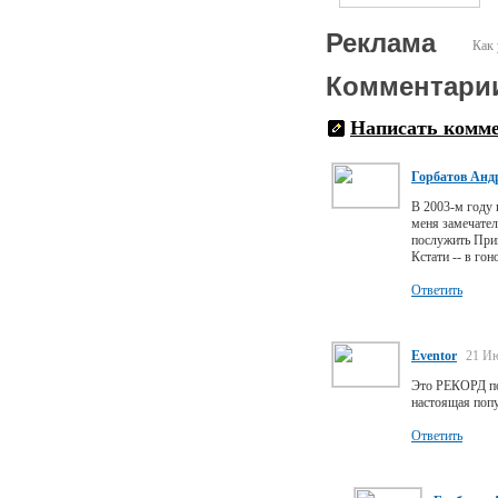
Реклама
Как 
Комментари
Написать комм
Горбатов Анд
В 2003-м году 
меня замечател
послужить При
Кстати -- в го
Ответить
Eventor
21 Ию
Это РЕКОРД по 
настоящая попу
Ответить