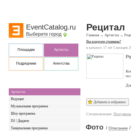
Рецитал
EventCatalog.ru
Выберите город
Главная
Артисты
→
→
Реци
Вы владелец страницы?
в каталоге: 17 лет 5 месяцев 2
Площадки
Артисты
Ро
Подрядчики
Агентства
Ко
по
Дл
Артисты
Ведущие
Добавить в избранное
Музыкальная программа
Шоу-программа
Специализация:
Популярн
DJ / Диджеи
Фото
/
/
Описание
Танцевальная программа