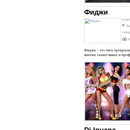
Фиджи
в ка
бы
спец
4
Фиджи – это пять прекрасн
многих талантливых и проф
Dj Iguana