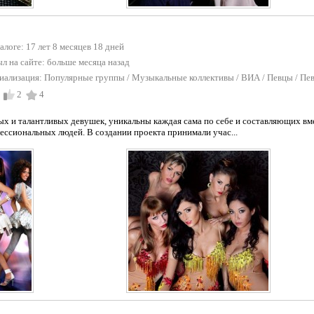
талоге: 17 лет 8 месяцев 18 дней
л на сайте:
больше месяца назад
иализация:
Популярные группы
/
Музыкальные коллективы / ВИА
/
Певцы / Пе
2
4
ых и талантливых девушек, уникальны каждая сама по себе и составляющих вм
ессиональных людей. В создании проекта принимали учас...