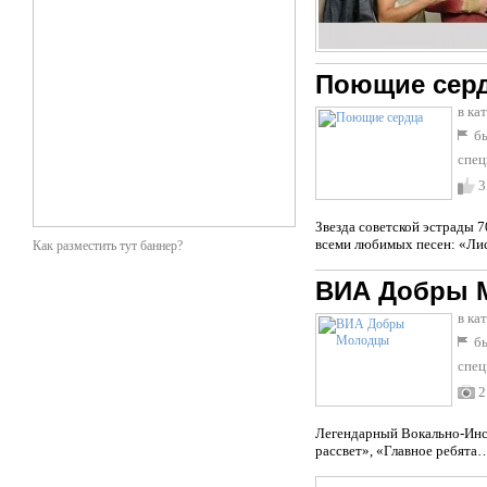
Поющие сер
в ка
бы
спец
3
Звезда советской эстрады 
всеми любимых песен: «Лис
Как разместить тут баннер?
ВИА Добры 
в ка
бы
спец
2
Легендарный Вокально-Инст
рассвет», «Главное ребята