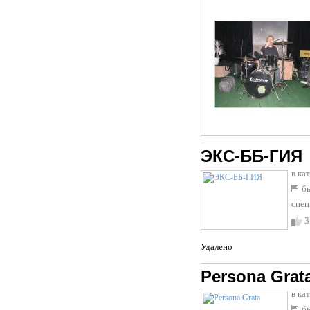
ЭКС-ББ-ГИЯ
в ка
бы
спец
3
Удалено
Persona Grat
в ка
бы