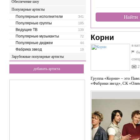
Обеспечение шоу
Популярные артисты
Найти
Популярные исполнители
341
Популярные группы
185
Ведущие ТВ
139
Корни
Популярные музыканты
72
Популярные диджеи
44
в ка
Фабрика звезд
19
бы
Зарубежные популярные артисты
спец
2
добавить артиста
Группа «Корни» – это Паве
«Фабрики звезд», СК «Олимп