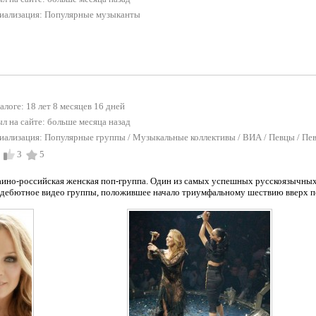
иализация:
Популярные музыканты
талоге: 18 лет 8 месяцев 16 дней
л на сайте:
больше месяца назад
иализация:
Популярные группы
/
Музыкальные коллективы / ВИА
/
Певцы / Пе
3
5
аино-российская женская поп-группа. Один из самых успешных русскоязычных
ебютное видео группы, положившее начало триумфальному шествию вверх по 