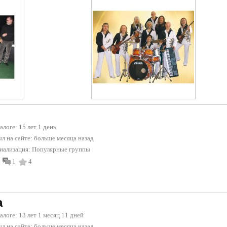
талоге: 15 лет 1 день
л на сайте:
больше месяца назад
иализация:
Популярные группы
1
4
a
талоге: 13 лет 1 месяц 11 дней
л на сайте:
больше месяца назад