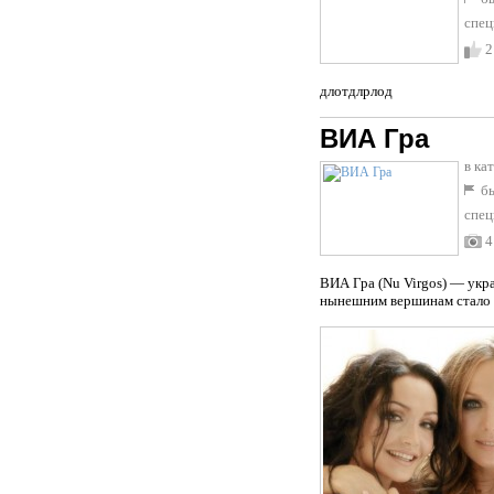
спец
2
длотдлрлод
ВИА Гра
в ка
бы
спец
4
ВИА Гра (Nu Virgos) — укр
нынешним вершинам стало д