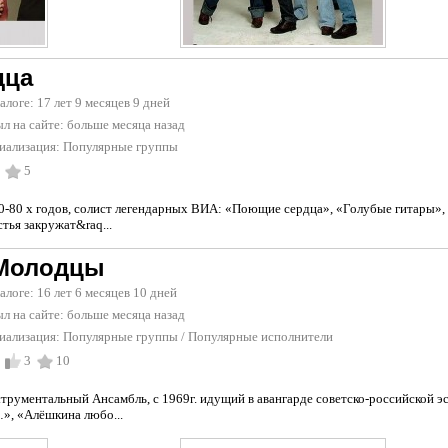
дца
талоге: 17 лет 9 месяцев 9 дней
л на сайте:
больше месяца назад
иализация:
Популярные группы
5
70-80 х годов, солист легендарных ВИА: «Поющие сердца», «Голубые гитары»
тья закружат&raq...
Молодцы
талоге: 16 лет 6 месяцев 10 дней
л на сайте:
больше месяца назад
иализация:
Популярные группы
/
Популярные исполнители
3
10
рументальный Ансамбль, с 1969г. идущий в авангарде советско-российской э
…», «Алёшкина любо...