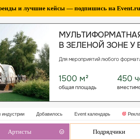
ренды и лучшие кейсы — подпишись на Event.ru 
 индустрии
Добавилось
Event календарь
Рекл
Артисты
Подрядчики