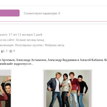
Соответствуют параметрам:
0
талоге: 17 лет 11 месяцев 5 дней
л на сайте:
больше месяца назад
иализация:
Популярные группы
/
Фабрика звезд
3
6
л Артемьев, Александр Асташенок, Александр Бердников и Алексей Кабанов. К
ийский» вздрогнул от...