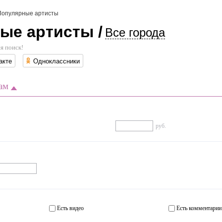
Популярные артисты
ые артисты /
Все города
я поиск!
акте
Одноклассники
ам
руб.
Есть видео
Есть комментарии