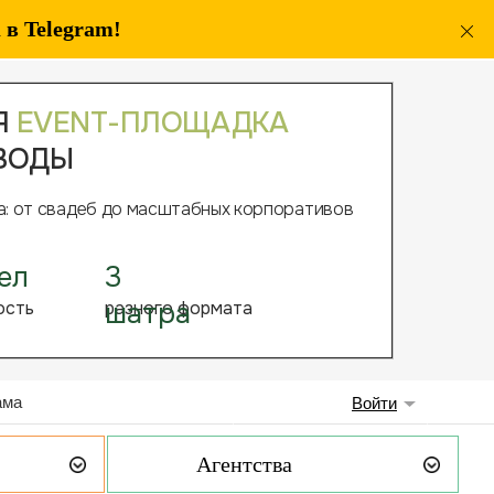
в Telegram!
ама
Войти
Агентства