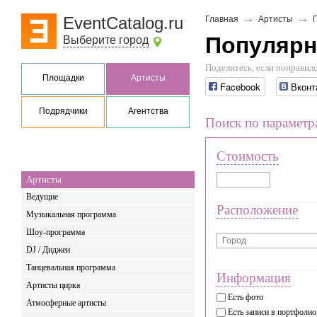
→
→
EventCatalog.ru
Главная
Артисты
Популярн
Выберите город
Поделитесь, если понравилс
Площадки
Артисты
Facebook
Вконт
Подрядчики
Агентства
Поиск по параметр
Стоимость
Артисты
Ведущие
Расположение
Музыкальная программа
Шоу-программа
DJ / Диджеи
Танцевальная программа
Информация
Артисты цирка
Есть фото
Атмосферные артисты
Есть записи в портфолио