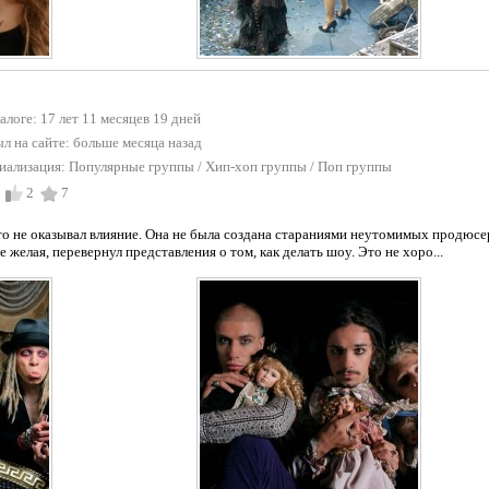
талоге: 17 лет 11 месяцев 19 дней
л на сайте:
больше месяца назад
иализация:
Популярные группы
/
Хип-хоп группы
/
Поп группы
2
7
то не оказывал влияние. Она не была создана стараниями неутомимых продюсе
 желая, перевернул представления о том, как делать шоу. Это не хоро...