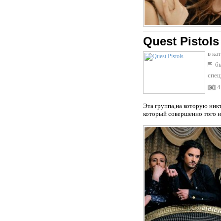
Quest Pistols
в ка
бы
спец
4
Эта группа,на которую ник
который совершенно того не