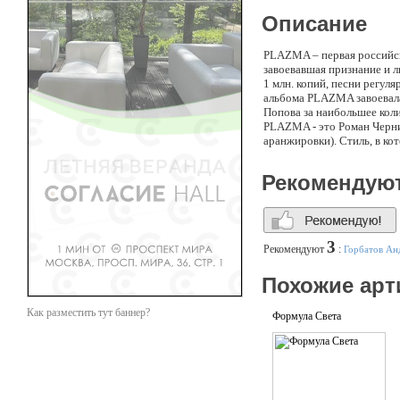
Описание
PLAZMA – первая российск
завоевавшая признание и 
1 млн. копий, песни регул
альбома PLAZMA завоевала
Попова за наибольшее кол
PLAZMA - это Роман Черниц
аранжировки). Стиль, в ко
большей части это мелоди
Рекомендую
3
Рекомендуют
:
Горбатов Ан
Похожие арт
Как разместить тут баннер?
Формула Света