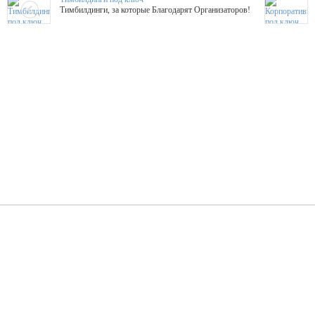
Тимбилдинги, за которые Благодарят Организаторов!
Жажда Творчества
ТОПовые мастер-классы на мероприятие! Гибкие цены!
ShowTex - Декор и Ди
Мас
ShowTex - производитель огнестойких декораций
ТОП
Группа «Москвичка»
3D 
Настроение, стиль, настоящий драйв в Ваш день!
Кажд
ПК Киловатт Уфа
Вячеслав Вер
Техническое обеспечение мероприятий
Ведущий - за 