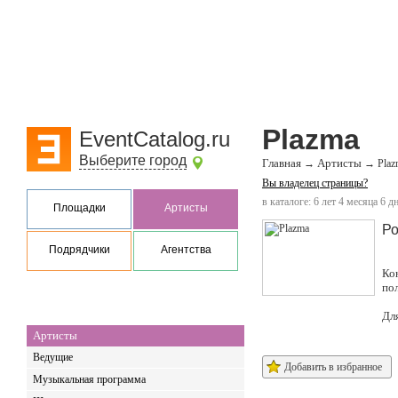
Plazma
EventCatalog.ru
Выберите город
Главная
Артисты
→
→
Plaz
Вы владелец страницы?
в каталоге: 6 лет 4 месяца 6 д
Площадки
Артисты
Ро
Подрядчики
Агентства
Ко
по
Дл
Артисты
Ведущие
Добавить в избранное
Музыкальная программа