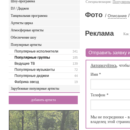
Шоу-программа
Специализация:
Популярн
DJ / Диджеи
Фото
/
/
Описание
Танцевальная программа
Артисты цирка
Атмосферные артисты
Реклама
Как 
Обеспечение шоу
Популярные артисты
Популярные исполнители
341
Отправить заявку и
Популярные группы
185
Ведущие ТВ
139
Авторизуйтесь
, чтобы
Популярные музыканты
72
Имя
*
Популярные диджеи
44
Фабрика звезд
19
Зарубежные популярные артисты
Телефон
*
добавить артиста
Мы не посредники - в
владелец этой страни