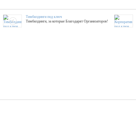
Тимбилдинги под ключ
Тимбилдинги, за которые Благодарят Организаторов!
Жажда Творчества
ТОПовые мастер-классы на мероприятие! Гибкие цены!
ShowTex - Декор и Ди
Мас
ShowTex - производитель огнестойких декораций
ТОП
Группа «Москвичка»
3D 
Настроение, стиль, настоящий драйв в Ваш день!
Кажд
ПК Киловатт Уфа
Вячеслав Вер
Техническое обеспечение мероприятий
Ведущий - за 