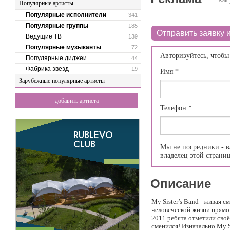
Как 
Популярные артисты
Популярные исполнители
341
Популярные группы
185
Отправить заявку и
Ведущие ТВ
139
Популярные музыканты
72
Авторизуйтесь
, чтобы
Популярные диджеи
44
Фабрика звезд
19
Имя
*
Зарубежные популярные артисты
добавить артиста
Телефон
*
Мы не посредники - в
владелец этой страни
Описание
My Sister’s Band - живая с
человеческой жизни прямо 
2011 ребята отметили своё
сменился! Изначально My S