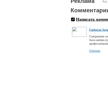
Реклама
Как 
Комментари
Написать комм
Горбатов Анд
Совершенно уни
была кантри-г
профессиональ
Ответить