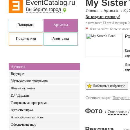
My Sister
EventCatalog.ru
Выберите город
Главная
Артисты
→
→
My S
Вы владелец страницы?
в каталоге: 13 лет 8 месяцев 2
Площадки
Артисты
был на сайте:
больше месяц
Ро
Подрядчики
Агентства
Ко
за
Дл
Артисты
за
Ведущие
Музыкальная программа
Добавить в избранное
Шоу-программа
DJ / Диджеи
Специализация:
Популярн
Танцевальная программа
Фото
Артисты цирка
/
/
Описание
Атмосферные артисты
Обеспечение шоу
Реклама