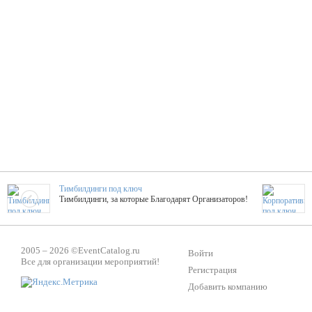
Тимбилдинги под ключ
Тимбилдинги, за которые Благодарят Организаторов!
Жажда Творчества
2005 – 2026 ©
EventCatalog.ru
ТОПовые мастер-классы на мероприятие! Гибкие цены!
Войти
Все для организации мероприятий!
Регистрация
Добавить компанию
ShowTex - Декор и Ди
Мас
ShowTex - производитель огнестойких декораций
ТОП