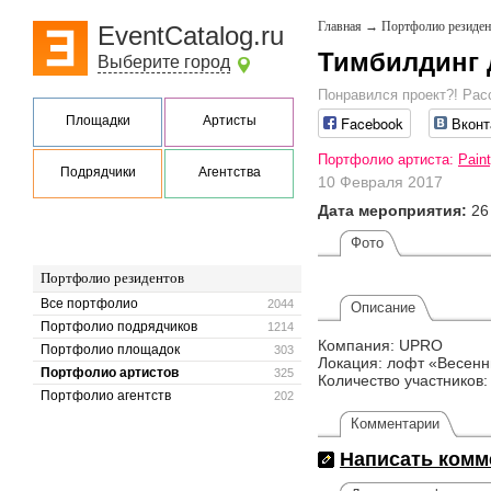
Главная
→
Портфолио резиден
EventCatalog.ru
Тимбилдинг 
Выберите город
Понравился проект?! Рас
Площадки
Артисты
Facebook
Вконт
Портфолио артиста:
Pain
Подрядчики
Агентства
10 Февраля 2017
Дата мероприятия:
26
Фото
Портфолио резидентов
Все портфолио
2044
Описание
Портфолио подрядчиков
1214
Компания: ​UPRO
Портфолио площадок
303
Локация: лофт «Весенн
Портфолио артистов
325
Количество участников:
Портфолио агентств
202
Комментарии
Написать комм