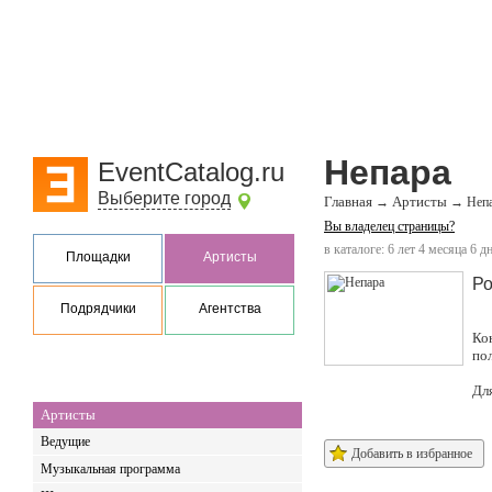
Непара
EventCatalog.ru
Выберите город
Главная
Артисты
→
→
Неп
Вы владелец страницы?
в каталоге: 6 лет 4 месяца 6 д
Площадки
Артисты
Ро
Подрядчики
Агентства
Ко
по
Дл
Артисты
Ведущие
Добавить в избранное
Музыкальная программа