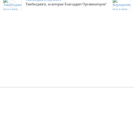
Тимбилдинги, за которые Благодарят Организаторов!
Жажда Творчества
ТОПовые мастер-классы на мероприятие! Гибкие цены!
ShowTex - Декор и Ди
Мас
ShowTex - производитель огнестойких декораций
ТОП
Группа «Москвичка»
3D 
Настроение, стиль, настоящий драйв в Ваш день!
Кажд
ПК Киловатт Уфа
Вячеслав Вер
Техническое обеспечение мероприятий
Ведущий - за 