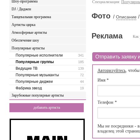
Шоу-программа
Специализация:
Популярн
DJ / Диджеи
Фото
/
/
Описание
Танцевальная программа
Артисты цирка
Атмосферные артисты
Реклама
Как 
Обеспечение шоу
Популярные артисты
Популярные исполнители
341
Отправить заявку и
Популярные группы
185
Ведущие ТВ
139
Авторизуйтесь
, чтобы
Популярные музыканты
72
Имя
*
Популярные диджеи
44
Фабрика звезд
19
Зарубежные популярные артисты
Телефон
*
добавить артиста
Мы не посредники - в
владелец этой страни