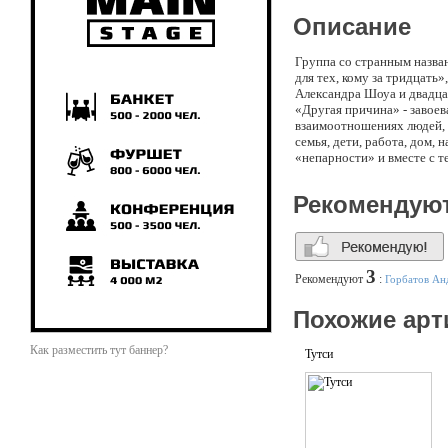
Описание
Группа со странным назва
для тех, кому за тридцать
Александра Шоуа и двадца
«Другая причина» - завоев
взаимоотношениях людей, к
семья, дети, работа, дом
«непарности» и вместе с 
так и нежными объятиями 
артисты, - что было дальш
Рекомендую
достоин всяческих похвал.
большой полке с самыми г
отличный альбом.Альбомы
поп-музыкой. Теперь так 
ранее оформлено избитыми
3
Рекомендуют
:
Горбатов Ан
Похожие арт
Как разместить тут баннер?
Тутси