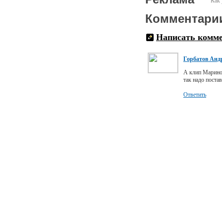
Как 
Комментари
Написать комм
Горбатов Анд
А клип Марино
так надо поста
Ответить