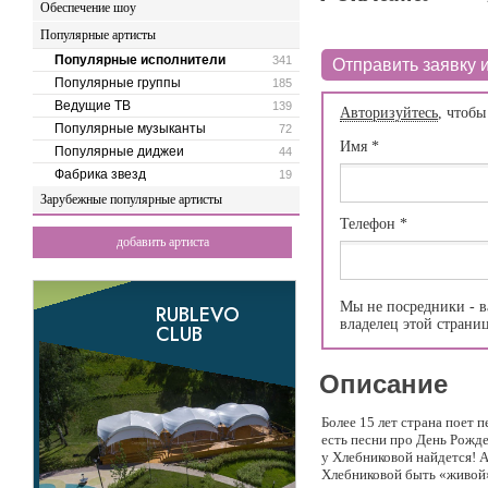
Обеспечение шоу
Популярные артисты
Популярные исполнители
341
Отправить заявку и
Популярные группы
185
Ведущие ТВ
139
Авторизуйтесь
, чтобы
Популярные музыканты
72
Имя
*
Популярные диджеи
44
Фабрика звезд
19
Зарубежные популярные артисты
Телефон
*
добавить артиста
Мы не посредники - в
владелец этой страни
Описание
Более 15 лет страна поет 
есть песни про День Рожде
у Хлебниковой найдется! 
Хлебниковой быть «живой»