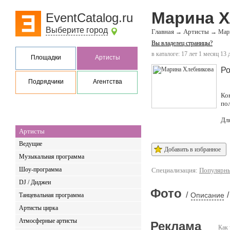
Марина Х
EventCatalog.ru
Выберите город
Главная
Артисты
→
→
Мар
Вы владелец страницы?
в каталоге: 17 лет 1 месяц 13 
Площадки
Артисты
Ро
Подрядчики
Агентства
Ко
по
Дл
Артисты
Ведущие
Добавить в избранное
Музыкальная программа
Шоу-программа
Специализация:
Популярны
DJ / Диджеи
Фото
/
/
Описание
Танцевальная программа
Артисты цирка
Атмосферные артисты
Реклама
Как 