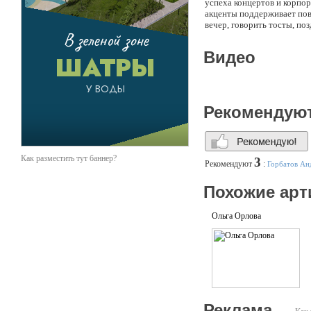
успеха концертов и корпо
акценты поддерживает пов
вечер, говорить тосты, по
душу: «Дожди», «Мой гене
«Солнышко мое, вставай»,
Видео
настроение зала. Если зри
лучше реагируют на лирич
Хлебникову, то будьте уве
Рекомендую
Как разместить тут баннер?
3
Рекомендуют
:
Горбатов Ан
Похожие арт
Ольга Орлова
Реклама