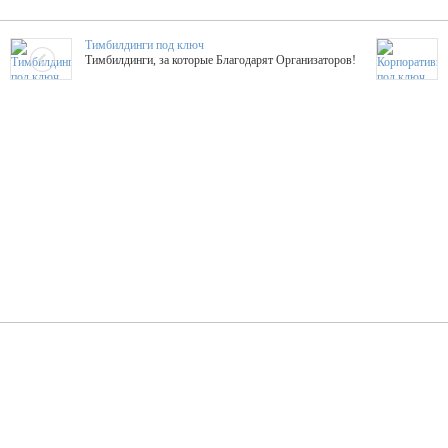
Тимбилдинги под ключ
Тимбилдинги, за которые Благодарят Организаторов!
Жажда Творчества
ТОПовые мастер-классы на мероприятие! Гибкие цены!
ShowTex - Декор и Ди
Мас
ShowTex - производитель огнестойких декораций
ТОП
Группа «Москвичка»
3D 
Настроение, стиль, настоящий драйв в Ваш день!
Кажд
ПК Киловатт Уфа
Вячеслав Вер
Техническое обеспечение мероприятий
Ведущий - за 