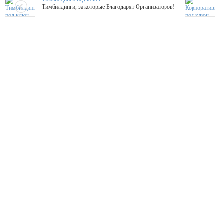
Тимбилдинги, за которые Благодарят Организаторов!
Жажда Творчества
ТОПовые мастер-классы на мероприятие! Гибкие цены!
ShowTex - Декор и Ди
Мас
ShowTex - производитель огнестойких декораций
ТОП
Группа «Москвичка»
3D 
Настроение, стиль, настоящий драйв в Ваш день!
Кажд
ПК Киловатт Уфа
Вячеслав Вер
Техническое обеспечение мероприятий
Ведущий - за 