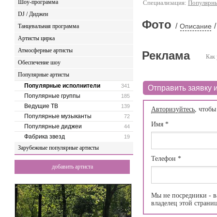
Шоу-программа
Специализация:
Популярны
DJ / Диджеи
Фото
/
/
Описание
Танцевальная программа
Артисты цирка
Атмосферные артисты
Реклама
Как 
Обеспечение шоу
Популярные артисты
Популярные исполнители
341
Отправить заявку и
Популярные группы
185
Ведущие ТВ
139
Авторизуйтесь
, чтобы
Популярные музыканты
72
Имя
*
Популярные диджеи
44
Фабрика звезд
19
Зарубежные популярные артисты
Телефон
*
добавить артиста
Мы не посредники - в
владелец этой страни