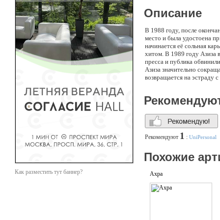
Описание
В 1988 году, после оконча
место и была удостоена пр
начинается её сольная кар
хитом. В 1989 году Азиза 
пресса и публика обвинили
Азиза значительно сокраща
возвращается на эстраду с
певица сотрудничает со Ст
восточной музыки. В 2007 
Рекомендую
альбом «Размышление», му
1
Рекомендуют
:
UniPersonal
Похожие арт
Как разместить тут баннер?
Ахра