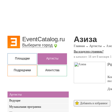
Азиза
EventCatalog.ru
Выберите город
Главная
Артисты
→
→
Ази
Вы владелец страницы?
в каталоге: 18 лет 8 месяцев 1
Площадки
Артисты
Ро
Подрядчики
Агентства
Ко
по
Дл
Артисты
Ведущие
Добавить в избранное
Музыкальная программа