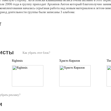
е тяжёлую сторону. Хотя поиски клавишника велись очень активно в этот пер
 июле 2006 года в группу приходит Архипов Антон который благополучно зани
комплектования началась серьёзная работа над новым материалом и летом-зим
период деятельности группы были записаны 3 альбома:
ion (2001)
Рассвет
т
исты
Как убрать этот блок?
Rightmix
Христо Кирилов
The
убрать рекламу?
и