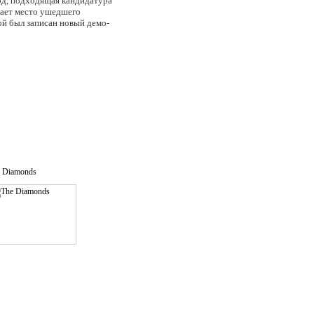
иод, подходящая кандидатура
мает место ушедшего
ой был записан новый демо-
 Diamonds