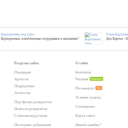
Корпоративы под ключ
Гении Картонн
Корпоративы, влюбляющие сотрудников в компанию!
Дон Картон - 
Выездные мастер-клас
Группа KAL
Более 420 мастер-классов на выезде на мероприятие!
Яркое музыка
Разделы сайта
О сайте
Площадки
Контакты
тер-классы
Букинг компания №1
Артисты
Реклама
Premium
 25 активностей! Смета за 15 минут!
Оперативная информация о люб
Подрядчики
Pro-аккаунт
Pro
Агентства
Условия оплаты
Mapping
Хотите весело?
Портфолио резидентов
ый второй заказ контента со скидкой в 15%
Темпераментные балканс
Соглашение
Новости резидентов
События индустрии
Карта сайта
-STREET™
Последние добавления
Нашли ошибку?
тический БАР от 50 000 р.