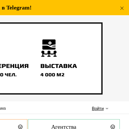
в Telegram!
ама
Войти
Агентства