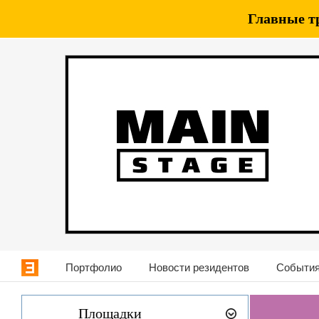
Главные т
Портфолио
Новости резидентов
События
Площадки