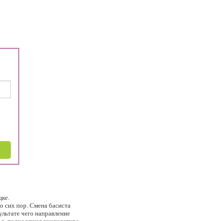
цке.
о сих пор. Смена басиста
ультате чего направление