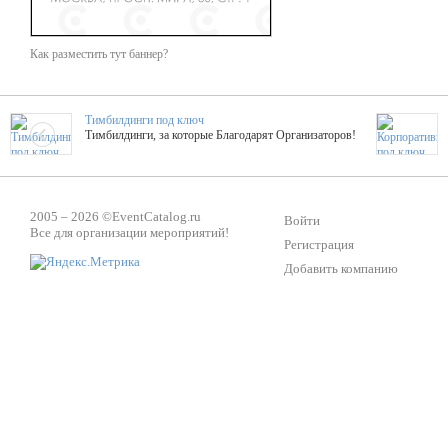
Как разместить тут баннер?
Тимбилдинги под ключ
Тимбилдинги, за которые Благодарят Организаторов!
Жажда Творчества
ТОПовые мастер-классы на мероприятие! Гибкие цены!
2005 – 2026 ©
EventCatalog.ru
Войти
Все для организации мероприятий!
Регистрация
Добавить компанию
ShowTex - Декор и Ди
Мас
ShowTex - производитель огнестойких декораций
ТОП
Группа «Москвичка»
3D 
Настроение, стиль, настоящий драйв в Ваш день!
Кажд
Вячеслав Верещака
BAR
Ведущий - за деньги! Яркие эмоции - в подарок!
Тема