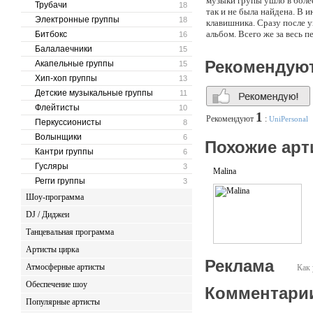
музыки групы ушло в боле
Трубачи
18
так и не была найдена. В
Электронные группы
18
клавишника. Сразу после у
альбом. Всего же за весь 
Битбокс
16
• промо-альбом Rekengurat
Балалаечники
15
• EP Север • промо-албом 
Рекомендую
Акапельные группы
15
Хип-хоп группы
13
Детские музыкальные группы
11
Флейтисты
10
1
Рекомендуют
:
UniPersonal
Перкуссионисты
8
Волынщики
6
Похожие арт
Кантри группы
6
Гусляры
3
Malina
Регги группы
3
Шоу-программа
DJ / Диджеи
Танцевальная программа
Артисты цирка
Реклама
Атмосферные артисты
Как 
Обеспечение шоу
Комментари
Популярные артисты