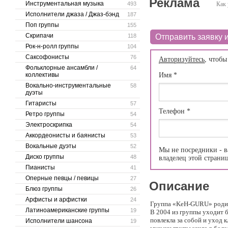
Реклама
Инструментальная музыка
493
Как 
Исполнители джаза / Джаз-бэнд
187
Поп группы
155
Скрипачи
118
Отправить заявку и
Рок-н-ролл группы
104
Саксофонисты
76
Авторизуйтесь
, чтобы
Фольклорные ансамбли /
64
коллективы
Имя
*
Вокально-инструментальные
58
дуэты
Гитаристы
57
Телефон
*
Ретро группы
54
Электроскрипка
54
Аккордеонисты и баянисты
53
Вокальные дуэты
52
Мы не посредники - в
Диско группы
48
владелец этой страни
Пианисты
41
Оперные певцы / певицы
27
Описание
Блюз группы
26
Арфисты и арфистки
24
Группа «KeH-GURU» родила
Латиноамериканские группы
19
В 2004 из группы уходит б
повлекла за собой и уход 
Исполнители шансона
19