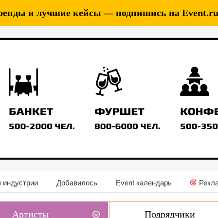
ренды и лучшие кейсы — подпишись на Event.ru 
 индустрии
Добавилось
Event календарь
Рекл
Артисты
Подрядчики