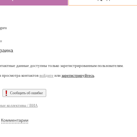
guru
ня
раина
нтактные данные доступны только зарегистрированным пользователям.
я просмотра контактов
войдите
или
зарегистрируйтесь
.
Сообщить об ошибке
ые коллективы / ВИА
Комментарии