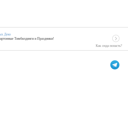
ых Деко
Картонные Тимбилдинги и Праздники!
Как сюда попасть?
EIDOSKOP
льное событие вашего праздника!
ых зарубежных артистах
ПК Киловатт Уфа
кие хиты от Паши Парфения!
Техническое обеспечение мероприятий