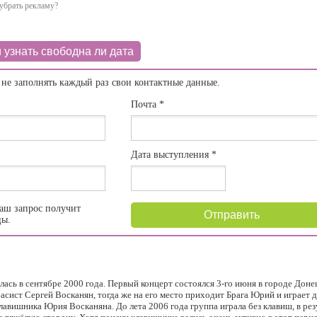
убрать рекламу?
 узнать свободна ли дата
 не заполнять каждый раз свои контактные данные.
Почта
*
Дата выступления
*
аш запрос получит
Отправить
цы.
сь в сентябре 2000 года. Первый концерт состоялся 3-го июня в городе Доне
асист Сергей Восканян, тогда же на его место приходит Брага Юрий и играет д
клавишника Юрия Восканяна. До лета 2006 года группа играла без клавиш, в рез