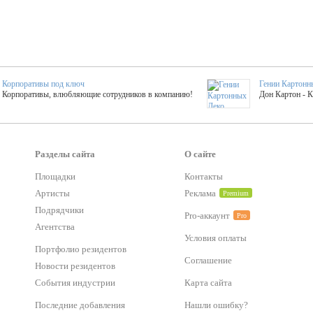
Корпоративы под ключ
Гении Картонн
Корпоративы, влюбляющие сотрудников в компанию!
Дон Картон - 
Выездные мастер-клас
Группа KAL
Более 420 мастер-классов на выезде на мероприятие!
Яркое музыка
Разделы сайта
О сайте
Площадки
Контакты
тер-классы
Букинг компания №1
Артисты
Реклама
Premium
 25 активностей! Смета за 15 минут!
Оперативная информация о люб
Подрядчики
Pro-аккаунт
Pro
Агентства
Условия оплаты
Mapping
Хотите весело?
Портфолио резидентов
ый второй заказ контента со скидкой в 15%
Темпераментные балканс
Соглашение
Новости резидентов
События индустрии
Карта сайта
-STREET™
Последние добавления
Нашли ошибку?
тический БАР от 50 000 р.