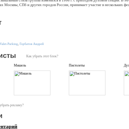
зыкальный стиль группы изменился в 1998 г. с приходом духовой секции. В 98-
бах Москвы, СПб и других городов России, принимает участие в нескольких фе
т
Valet-Parking
,
Горбатов Андрей
исты
Как убрать этот блок?
Мишель
Пистолеты
Дуэ
убрать рекламу?
и
ентарий