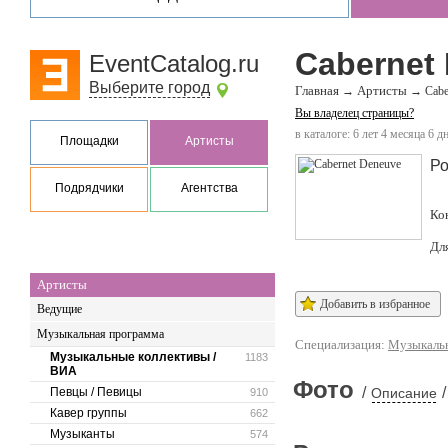
Cabernet
EventCatalog.ru
Выберите город
Главная
Артисты
→
→
Cabe
Вы владелец страницы?
в каталоге: 6 лет 4 месяца 6 д
Площадки
Артисты
Ро
Подрядчики
Агентства
Ко
Дл
Артисты
Добавить в избранное
Ведущие
Музыкальная программа
Специализация:
Музыкальн
Музыкальные коллективы /
1183
ВИА
Фото
/
/
Певцы / Певицы
Описание
910
Кавер группы
662
Музыканты
574