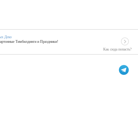
ых Деко
Картонные Тимбилдинги и Праздники!
Как сюда попасть?
EIDOSKOP
льное событие вашего праздника!
ых зарубежных артистах
ПК Киловатт Уфа
кие хиты от Паши Парфения!
Техническое обеспечение мероприятий