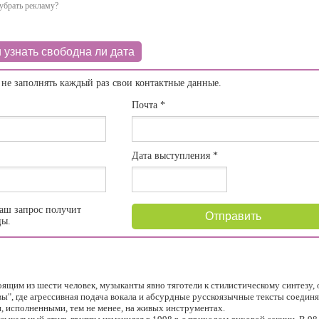
убрать рекламу?
 узнать свободна ли дата
 не заполнять каждый раз свои контактные данные.
Почта
*
Дата выступления
*
аш запрос получит
Отправить
цы.
оящим из шести человек, музыканты явно тяготели к стилистическому синтезу, о
ы", где агрессивная подача вокала и абсурдные русскоязычные тексты соедин
, исполненными, тем не менее, на живых инструментах.