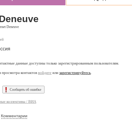
 Deneuve
rnet Deneuve
ней
ссия
нтактные данные доступны только зарегистрированным пользователям.
я просмотра контактов
войдите
или
зарегистрируйтесь
.
Сообщить об ошибке
ые коллективы / ВИА
Комментарии