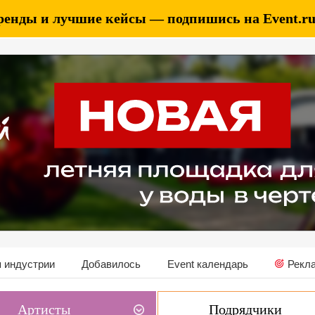
ренды и лучшие кейсы — подпишись на Event.ru 
 индустрии
Добавилось
Event календарь
Рекл
Артисты
Подрядчики