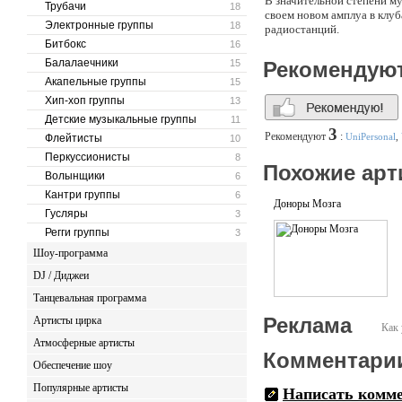
В значительной степени му
Трубачи
18
своем новом амплуа в клу
Электронные группы
18
радиостанций.
Битбокс
16
Балалаечники
15
Рекомендую
Акапельные группы
15
Хип-хоп группы
13
Детские музыкальные группы
11
3
Рекомендуют
:
UniPersonal
,
Флейтисты
10
Перкуссионисты
8
Похожие арт
Волынщики
6
Кантри группы
6
Доноры Мозга
Гусляры
3
Регги группы
3
Шоу-программа
DJ / Диджеи
Танцевальная программа
Реклама
Артисты цирка
Как 
Атмосферные артисты
Комментари
Обеспечение шоу
Популярные артисты
Написать комм