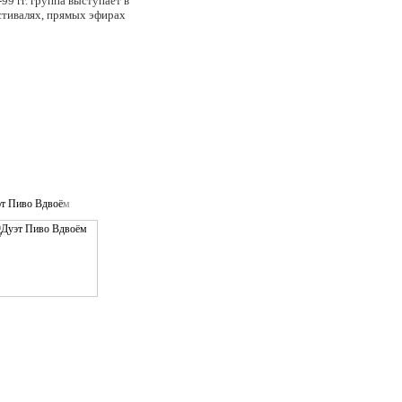
99 гг. группа выступает в
стивалях, прямых эфирах
т Пиво Вдвоём