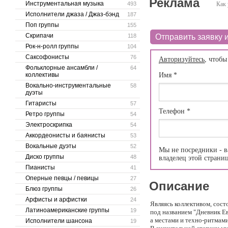
Реклама
Инструментальная музыка
493
Как 
Исполнители джаза / Джаз-бэнд
187
Поп группы
155
Скрипачи
118
Отправить заявку и
Рок-н-ролл группы
104
Саксофонисты
76
Авторизуйтесь
, чтобы
Фольклорные ансамбли /
64
коллективы
Имя
*
Вокально-инструментальные
58
дуэты
Гитаристы
57
Телефон
*
Ретро группы
54
Электроскрипка
54
Аккордеонисты и баянисты
53
Вокальные дуэты
52
Мы не посредники - в
Диско группы
48
владелец этой страни
Пианисты
41
Оперные певцы / певицы
27
Описание
Блюз группы
26
Арфисты и арфистки
24
Являясь коллективом, сост
Латиноамериканские группы
19
под названием "Дневник Ев
а местами и техно-ритмами
Исполнители шансона
19