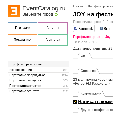
Главная
→
Портфолио резиден
EventCatalog.ru
JOY на фест
Выберите город
Понравился проект?! Рас
Площадки
Артисты
Facebook
Вконт
Портфолио артиста:
Joy
Подрядчики
Агентства
18 Июля 2015
Дата мероприятия:
23
Фото
Портфолио резидентов
Все портфолио
2044
Описание
Портфолио подрядчиков
1214
23 мая группа «Joy» в
Портфолио площадок
303
«Ретро FM Казахстан»,
Портфолио артистов
325
Портфолио агентств
202
Комментарии
Написать комм
Другое портфолио эт