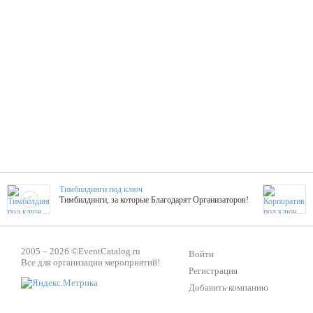
Тимбилдинги под ключ
Тимбилдинги, за которые Благодарят Организаторов!
Жажда Творчества
2005 – 2026 ©
EventCatalog.ru
ТОПовые мастер-классы на мероприятие! Гибкие цены!
Войти
Все для организации мероприятий!
Регистрация
Добавить компанию
ShowTex - Декор и Ди
Мас
ShowTex - производитель огнестойких декораций
ТОП