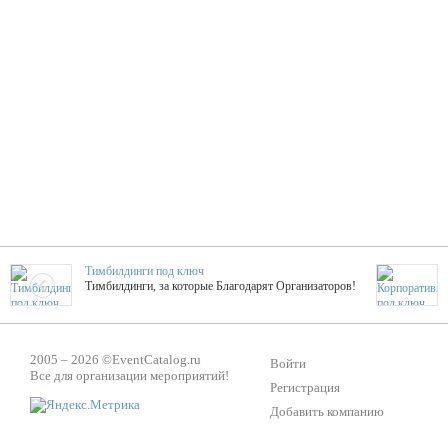
Тимбилдинги под ключ
Тимбилдинги, за которые Благодарят Организаторов!
Жажда Творчества
2005 – 2026 ©
EventCatalog.ru
ТОПовые мастер-классы на мероприятие! Гибкие цены!
Войти
Все для организации мероприятий!
Регистрация
Добавить компанию
ShowTex - Декор и Ди
Мас
ShowTex - производитель огнестойких декораций
ТОП