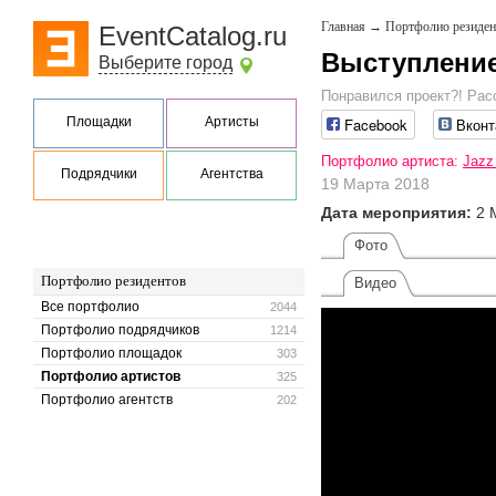
Главная
→
Портфолио резиден
EventCatalog.ru
Выступление 
Выберите город
Понравился проект?! Рас
Площадки
Артисты
Facebook
Вконт
Портфолио артиста:
Jazz
Подрядчики
Агентства
19 Марта 2018
Дата мероприятия:
2 
Фото
Портфолио резидентов
Видео
Все портфолио
2044
Портфолио подрядчиков
1214
Портфолио площадок
303
Портфолио артистов
325
Портфолио агентств
202