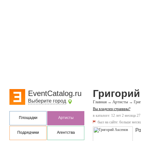
Григорий
EventCatalog.ru
Выберите город
Главная
Артисты
→
→
Гри
Вы владелец страницы?
в каталоге: 12 лет 2 месяца 27
Площадки
Артисты
был на сайте:
больше месяц
Ро
Подрядчики
Агентства