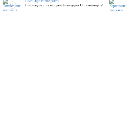
Тимбилдинги под ключ
Тимбилдинги, за которые Благодарят Организаторов!
Жажда Творчества
ТОПовые мастер-классы на мероприятие! Гибкие цены!
ShowTex - Декор и Ди
Мас
ShowTex - производитель огнестойких декораций
ТОП
Группа «Москвичка»
3D 
Настроение, стиль, настоящий драйв в Ваш день!
Кажд
ПК Киловатт Уфа
Вячеслав Вер
Техническое обеспечение мероприятий
Ведущий - за 