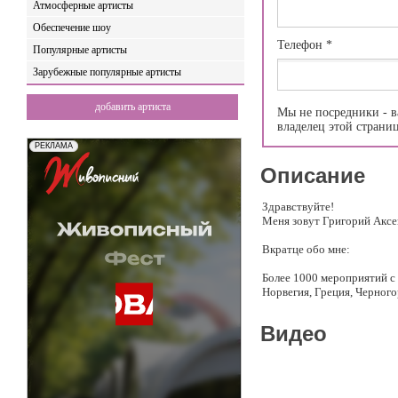
Атмосферные артисты
Обеспечение шоу
Телефон
*
Популярные артисты
Зарубежные популярные артисты
добавить артиста
Мы не посредники - в
владелец этой страни
Описание
Здравствуйте!
Меня зовут Григорий Аксе
Вкратце обо мне:
Более 1000 мероприятий с 
Норвегия, Греция, Черногор
Приложил руку к таким зн
Видео
же FIFA 2018. Официальны
эфиры на Shop24 и БУМ).
Работал с такими брендами
Home Credit Bank, Chanel, 