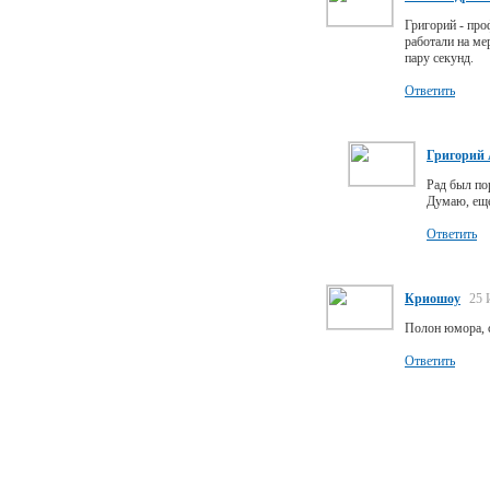
Григорий - про
работали на ме
пару секунд.
Ответить
Григорий 
Рад был пор
Думаю, еще
Ответить
Криошоу
25 
Полон юмора, с
Ответить