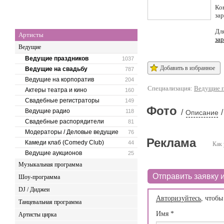
Ко
за
Дл
Артисты
за
Ведущие
Ведущие праздников
1037
Добавить в избранное
Ведущие на свадьбу
787
Ведущие на корпоратив
204
Специализация:
Ведущие п
Актеры театра и кино
160
Свадебные регистраторы
149
Фото
Ведущие радио
118
/
/
Описание
Свадебные распорядители
81
Модераторы / Деловые ведущие
76
Реклама
Камеди клаб (Comedy Club)
44
Как 
Ведущие аукционов
25
Музыкальная программа
Отправить заявку и
Шоу-программа
DJ / Диджеи
Авторизуйтесь
, чтобы
Танцевальная программа
Имя
*
Артисты цирка