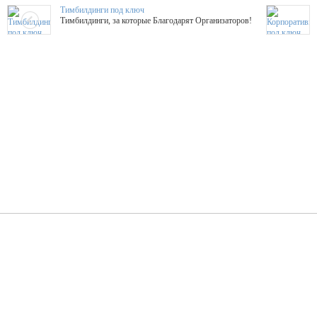
Тимбилдинги под ключ
Тимбилдинги, за которые Благодарят Организаторов!
Жажда Творчества
ТОПовые мастер-классы на мероприятие! Гибкие цены!
ShowTex - Декор и Ди
Мас
ShowTex - производитель огнестойких декораций
ТОП
Группа «Москвичка»
3D 
Настроение, стиль, настоящий драйв в Ваш день!
Кажд
ПК Киловатт Уфа
Вячеслав Вер
Техническое обеспечение мероприятий
Ведущий - за 