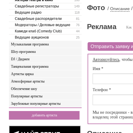
Актеры театра и кино
160
Фото
Свадебные регистраторы
149
/
/
Описание
Ведущие радио
118
Свадебные распорядители
81
Реклама
Модераторы / Деловые ведущие
76
Как 
Камеди клаб (Comedy Club)
44
Ведущие аукционов
25
Музыкальная программа
Отправить заявку и
Шоу-программа
DJ / Диджеи
Авторизуйтесь
, чтобы
Танцевальная программа
Имя
*
Артисты цирка
Атмосферные артисты
Обеспечение шоу
Телефон
*
Популярные артисты
Зарубежные популярные артисты
Мы не посредники - в
добавить артиста
владелец этой страни