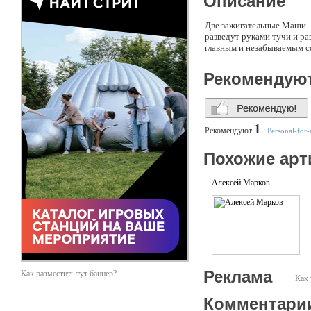
Описание
Две зажигательные Маши -
разведут руками тучи и р
главным и незабываемым с
Рекомендую
1
Рекомендуют
:
Personal-for-
Похожие арт
Алексей Марков
Реклама
Как разместить тут баннер?
Как 
Комментари