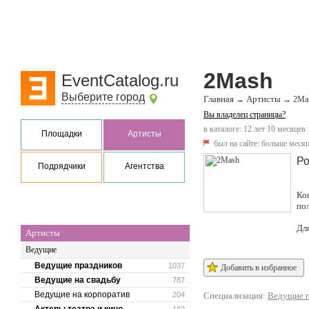
2Mash
EventCatalog.ru
Выберите город
Главная
Артисты
→
→
2Ma
Вы владелец страницы?
в каталоге: 12 лет 10 месяцев
Площадки
Артисты
был на сайте:
больше месяц
Ро
Подрядчики
Агентства
Ко
по
Дл
Артисты
Ведущие
Ведущие праздников
1037
Добавить в избранное
Ведущие на свадьбу
787
Ведущие на корпоратив
204
Специализация:
Ведущие п