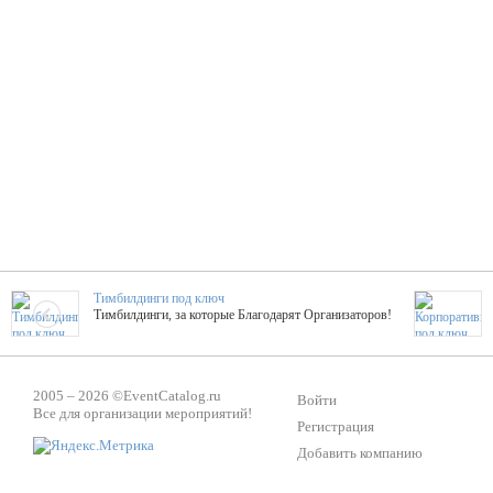
Тимбилдинги под ключ
Тимбилдинги, за которые Благодарят Организаторов!
Жажда Творчества
2005 – 2026 ©
EventCatalog.ru
ТОПовые мастер-классы на мероприятие! Гибкие цены!
Войти
Все для организации мероприятий!
Регистрация
Добавить компанию
ShowTex - Декор и Ди
Мас
ShowTex - производитель огнестойких декораций
ТОП