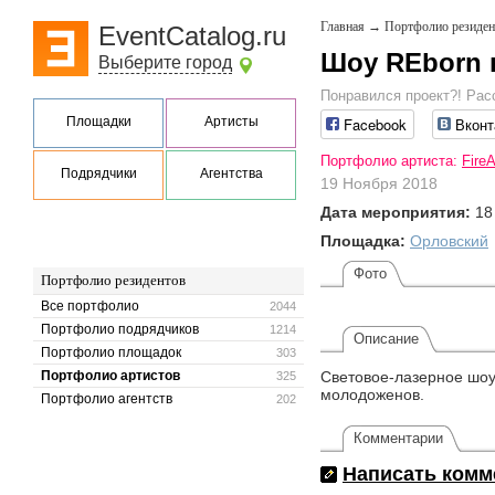
Главная
→
Портфолио резиден
EventCatalog.ru
Шоу REborn н
Выберите город
Понравился проект?! Рас
Площадки
Артисты
Facebook
Вконт
Портфолио артиста:
Fire
Подрядчики
Агентства
19 Ноября 2018
Дата мероприятия:
18
Площадка:
Орловский
Фото
Портфолио резидентов
Все портфолио
2044
Портфолио подрядчиков
1214
Описание
Портфолио площадок
303
Портфолио артистов
Световое-лазерное шоу
325
молодоженов.
Портфолио агентств
202
Комментарии
Написать комм