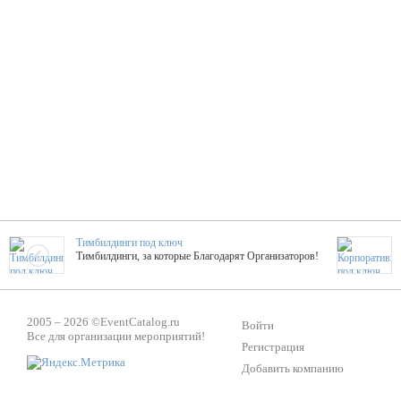
Тимбилдинги под ключ
Тимбилдинги, за которые Благодарят Организаторов!
Жажда Творчества
2005 – 2026 ©
EventCatalog.ru
ТОПовые мастер-классы на мероприятие! Гибкие цены!
Войти
Все для организации мероприятий!
Регистрация
Добавить компанию
ShowTex - Декор и Ди
Мас
ShowTex - производитель огнестойких декораций
ТОП