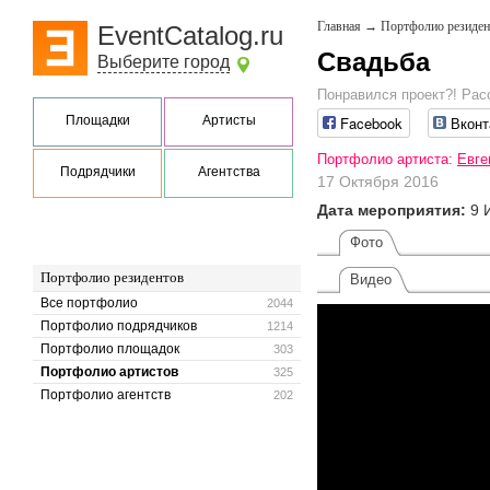
Главная
→
Портфолио резиден
EventCatalog.ru
Свадьба
Выберите город
Понравился проект?! Рас
Площадки
Артисты
Facebook
Вконт
Портфолио артиста:
Евге
Подрядчики
Агентства
17 Октября 2016
Дата мероприятия:
9 
Фото
Портфолио резидентов
Видео
Все портфолио
2044
Портфолио подрядчиков
1214
Портфолио площадок
303
Портфолио артистов
325
Портфолио агентств
202