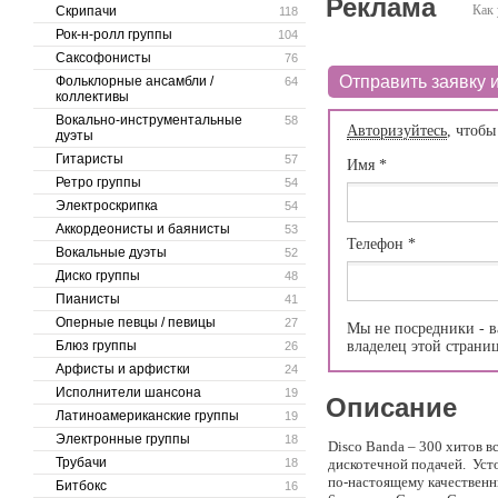
Реклама
Как 
Скрипачи
118
Рок-н-ролл группы
104
Саксофонисты
76
Отправить заявку и
Фольклорные ансамбли /
64
коллективы
Вокально-инструментальные
58
Авторизуйтесь
, чтобы
дуэты
Гитаристы
57
Имя
*
Ретро группы
54
Электроскрипка
54
Аккордеонисты и баянисты
53
Телефон
*
Вокальные дуэты
52
Диско группы
48
Пианисты
41
Оперные певцы / певицы
27
Мы не посредники - в
Блюз группы
владелец этой страни
26
Арфисты и арфистки
24
Исполнители шансона
19
Описание
Латиноамериканские группы
19
Электронные группы
18
Disco Banda – 300 хитов в
Трубачи
18
дискотечной подачей. Усто
по-настоящему качественн
Битбокс
16