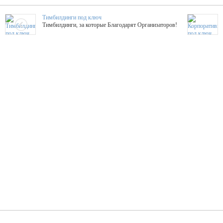
Тимбилдинги под ключ
Тимбилдинги, за которые Благодарят Организаторов!
Жажда Творчества
ТОПовые мастер-классы на мероприятие! Гибкие цены!
ShowTex - Декор и Ди
Мас
ShowTex - производитель огнестойких декораций
ТОП
Группа «Москвичка»
3D 
Настроение, стиль, настоящий драйв в Ваш день!
Кажд
ПК Киловатт Уфа
Вячеслав Вер
Техническое обеспечение мероприятий
Ведущий - за 