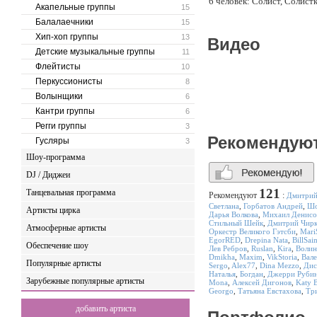
6 человек: Солист, Солист
Акапельные группы
15
Балалаечники
15
Хип-хоп группы
13
Видео
Детские музыкальные группы
11
Флейтисты
10
Перкуссионисты
8
Волынщики
6
Кантри группы
6
Регги группы
3
Рекомендую
Гусляры
3
Шоу-программа
DJ / Диджеи
121
Танцевальная программа
Рекомендуют
:
Дмитри
Светлана
,
Горбатов Андрей
,
Шо
Артисты цирка
Дарья Волкова
,
Михаил Денис
Стильный Шейк
,
Дмитрий Чирк
Атмосферные артисты
Оркестр Великого Гэтсби
,
Mari
EgorRED
,
Drepina Nata
,
BillSa
Обеспечение шоу
Лев Ребров
,
Ruslan
,
Kira
,
Волин
Dmikha
,
Maxim
,
VikStoria
,
Вале
Популярные артисты
Sergo
,
Alex77
,
Dina Mezzo
,
Дис
Наталья
,
Богдан
,
Джерри Руби
Зарубежные популярные артисты
Мona
,
Алексей Дигонов
,
Katy 
Georgo
,
Татьяна Евстахова
,
Тр
добавить артиста