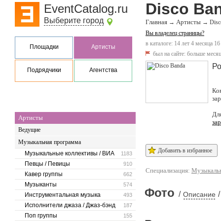
Disco Ba
EventCatalog.ru
Выберите город
Главная
Артисты
→
→
Disc
Вы владелец страницы?
в каталоге: 14 лет 4 месяца 16
Площадки
Артисты
был на сайте:
больше месяц
Ро
Подрядчики
Агентства
Ко
за
Дл
Артисты
за
Ведущие
Музыкальная программа
Добавить в избранное
Музыкальные коллективы / ВИА
1183
Певцы / Певицы
910
Специализация:
Музыкальн
Кавер группы
662
Музыканты
574
Фото
/
/
Описание
Инструментальная музыка
493
Исполнители джаза / Джаз-бэнд
187
Поп группы
155