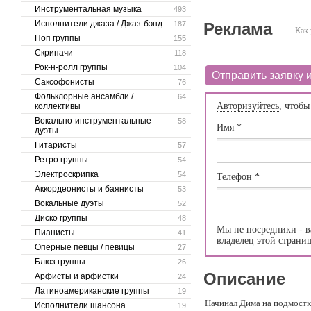
Инструментальная музыка
493
Исполнители джаза / Джаз-бэнд
187
Реклама
Как 
Поп группы
155
Скрипачи
118
Рок-н-ролл группы
104
Отправить заявку и
Саксофонисты
76
Фольклорные ансамбли /
64
Авторизуйтесь
, чтобы
коллективы
Вокально-инструментальные
58
Имя
*
дуэты
Гитаристы
57
Ретро группы
54
Электроскрипка
54
Телефон
*
Аккордеонисты и баянисты
53
Вокальные дуэты
52
Диско группы
48
Мы не посредники - в
Пианисты
41
владелец этой страни
Оперные певцы / певицы
27
Блюз группы
26
Описание
Арфисты и арфистки
24
Латиноамериканские группы
19
Начинал Дима на подмостка
Исполнители шансона
19