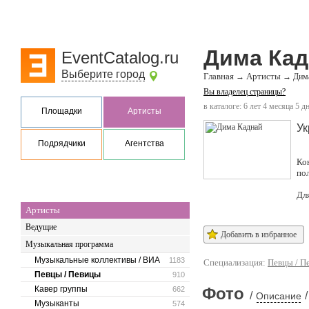
Дима Кад
EventCatalog.ru
Выберите город
Главная
Артисты
→
→
Дим
Вы владелец страницы?
в каталоге: 6 лет 4 месяца 5 д
Площадки
Артисты
Ук
Подрядчики
Агентства
Ко
по
Дл
Артисты
Ведущие
Добавить в избранное
Музыкальная программа
Музыкальные коллективы / ВИА
1183
Специализация:
Певцы / П
Певцы / Певицы
910
Кавер группы
Фото
662
/
/
Описание
Музыканты
574