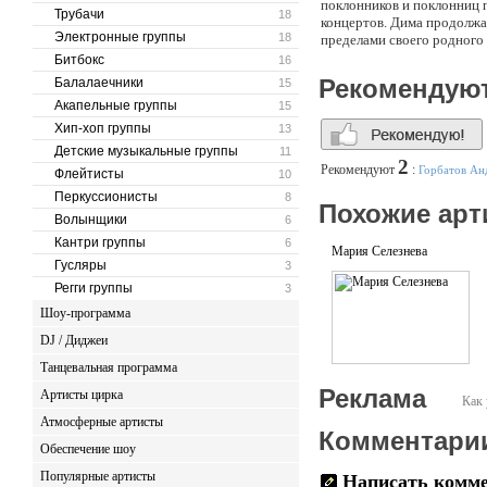
поклонников и поклонниц п
Трубачи
18
концертов. Дима продолжае
Электронные группы
18
пределами своего родного 
Битбокс
16
Рекомендую
Балалаечники
15
Акапельные группы
15
Хип-хоп группы
13
Детские музыкальные группы
11
2
Рекомендуют
:
Горбатов Ан
Флейтисты
10
Перкуссионисты
8
Похожие арт
Волынщики
6
Кантри группы
6
Мария Селезнева
Гусляры
3
Регги группы
3
Шоу-программа
DJ / Диджеи
Танцевальная программа
Реклама
Артисты цирка
Как 
Атмосферные артисты
Комментари
Обеспечение шоу
Популярные артисты
Написать комм