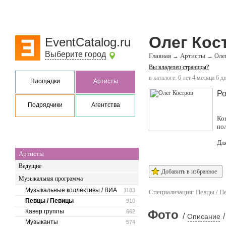
Олег Кос
EventCatalog.ru
Выберите город
Главная
Артисты
→
→
Олег
Вы владелец страницы?
в каталоге: 6 лет 4 месяца 6 д
Площадки
Артисты
Ро
Подрядчики
Агентства
Ко
по
Дл
Артисты
Ведущие
Добавить в избранное
Музыкальная программа
Музыкальные коллективы / ВИА
1183
Специализация:
Певцы / П
Певцы / Певицы
910
Кавер группы
Фото
662
/
/
Описание
Музыканты
574