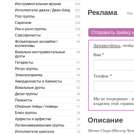
Инструментальная музыка
493
Исполнители джаза / Джаз-бэнд
187
Реклама
Как 
Поп группы
155
Скрипачи
118
Рок-н-ролл группы
104
Отправить заявку и
Саксофонисты
76
Фольклорные ансамбли /
64
Авторизуйтесь
, чтобы
коллективы
Вокально-инструментальные
58
Имя
*
дуэты
Гитаристы
57
Ретро группы
54
Электроскрипка
54
Телефон
*
Аккордеонисты и баянисты
53
Вокальные дуэты
52
Диско группы
48
Мы не посредники - в
Пианисты
41
владелец этой страни
Оперные певцы / певицы
27
Блюз группы
26
Описание
Арфисты и арфистки
24
Латиноамериканские группы
19
Messer Chups (Мессер Чуп
Исполнители шансона
19