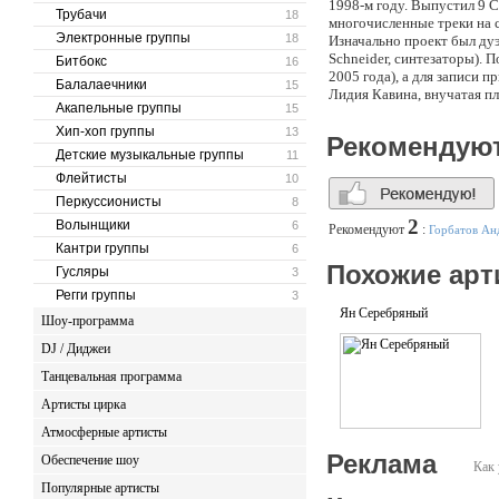
1998-м году. Выпустил 9 C
Трубачи
18
многочисленные треки на 
Электронные группы
18
Изначально проект был дуэ
Schneider, синтезаторы). 
Битбокс
16
2005 года), а для записи
Балалаечники
15
Лидия Кавина, внучатая п
Акапельные группы
15
инструмента).
Хип-хоп группы
13
Рекомендую
Детские музыкальные группы
11
Флейтисты
10
Перкуссионисты
8
2
Волынщики
6
Рекомендуют
:
Горбатов Ан
Кантри группы
6
Похожие арт
Гусляры
3
Регги группы
3
Ян Серебряный
Шоу-программа
DJ / Диджеи
Танцевальная программа
Артисты цирка
Атмосферные артисты
Реклама
Обеспечение шоу
Как 
Популярные артисты