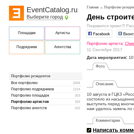
Главная
→
Портфолио резиден
EventCatalog.ru
День строит
Выберите город
Понравился проект?! Рас
Площадки
Артисты
Facebook
Вконт
Портфолио артиста:
Chee
Подрядчики
Агентства
11 Сентября 2017
Дата мероприятия:
10
Фото
Портфолио резидентов
Все портфолио
2044
Описание
Портфолио подрядчиков
1214
10 августа в ГЦКЗ «Ро
Портфолио площадок
303
состояло из насыщенно
Портфолио артистов
325
выступить перед многч
Портфолио агентств
202
нам удалось зажечь по 
Комментарии
Написать комм