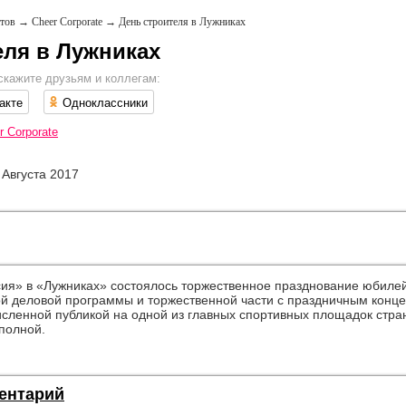
тов
→
Cheer Corporate
→
День строителя в Лужниках
еля в Лужниках
скажите друзьям и коллегам:
акте
Одноклассники
r Corporate
 Августа 2017
ссия» в «Лужниках» состоялось торжественное празднование юбиле
й деловой программы и торжественной части с праздничным конц
исленной публикой на одной из главных спортивных площадок стр
полной.
ентарий