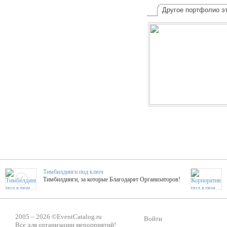
Другое портфолио эт
Тимбилдинги под ключ
Тимбилдинги, за которые Благодарят Организаторов!
Жажда Творчества
2005 – 2026 ©
EventCatalog.ru
ТОПовые мастер-классы на мероприятие! Гибкие цены!
Войти
Все для организации мероприятий!