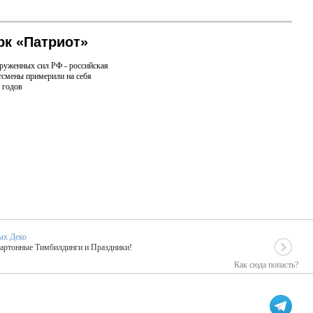
рк «Патриот»
руженных сил РФ - российская
ртсмены примерили на себя
 годов
ых Деко
Картонные Тимбилдинги и Праздники!
Как сюда попасть?
EIDOSKOP
льное событие вашего праздника!