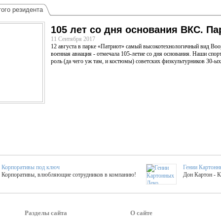
ого резидента
105 лет со дня основания ВКС. Па
11 Сентября 2017
12 августа в парке «Патриот» самый высокотехнологичный вид Воо
военная авиация - отмечала 105-летие со дня основания. Наши спо
роль (да чего уж там, и костюмы) советских физкультурников 30-ых
Корпоративы под ключ
Гении Картонн
Корпоративы, влюбляющие сотрудников в компанию!
Дон Картон - 
Выездные мастер-клас
Группа KAL
Более 420 мастер-классов на выезде на мероприятие!
Яркое музыка
Разделы сайта
О сайте