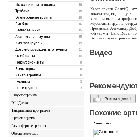
Исполнители шансона
19
Кавер-группа CosmiQ – л
Трубачи
18
вокалистка, индивидуальн
Электронные группы
18
хитов на высшем професси
Музыканты группы сотрудн
Битбокс
16
Пресняков, Александр Доб
Балалаечники
15
«Ягуар» и «Land Rover», с
Акапельные группы
15
Вы планируете грандиозно
поможет Вам сделать Ваш 
Хип-хоп группы
13
и стиля, независимо от ма
Детские музыкальные группы
11
Видео
Почему именно мы:
Флейтисты
10
Огромный репертуар для л
Перкуссионисты
предварительному согласо
8
Адекватные цены
Волынщики
6
Возможность предоставить
Кантри группы
6
Уникальный стильный вне
Гусляры
3
Уникальное живое яркое н
Рекомендую
Оригинальные аранжировки
Регги группы
3
Шоу-программа
DJ / Диджеи
Танцевальная программа
Похожие арт
Артисты цирка
Zarina music
Атмосферные артисты
Обеспечение шоу