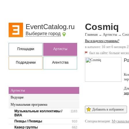
Cosmiq
EventCatalog.ru
Выберите город
Главная
Артисты
→
→
Cos
Вы владелец страницы?
в каталоге: 10 лет 6 месяцев 2
Площадки
Артисты
был на сайте:
больше месяц
Ро
Подрядчики
Агентства
Ко
за
Дл
Артисты
за
Ведущие
Музыкальная программа
Добавить в избранное
Музыкальные коллективы /
1183
ВИА
Специализация:
Музыкальн
Певцы / Певицы
910
Кавер группы
662