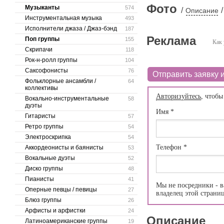
Фото
Музыканты
574
/
/
Описание
Инструментальная музыка
493
Исполнители джаза / Джаз-бэнд
187
Реклама
Поп группы
155
Как 
Скрипачи
118
Рок-н-ролл группы
104
Саксофонисты
76
Отправить заявку и
Фольклорные ансамбли /
64
коллективы
Авторизуйтесь
, чтобы
Вокально-инструментальные
58
дуэты
Имя
*
Гитаристы
57
Ретро группы
54
Электроскрипка
54
Телефон
*
Аккордеонисты и баянисты
53
Вокальные дуэты
52
Диско группы
48
Пианисты
41
Мы не посредники - в
Оперные певцы / певицы
27
владелец этой страни
Блюз группы
26
Арфисты и арфистки
24
Описание
Латиноамериканские группы
19