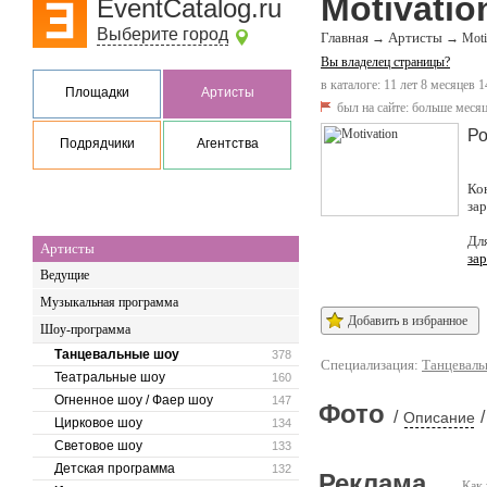
Motivatio
EventCatalog.ru
Выберите город
Главная
Артисты
→
→
Moti
Вы владелец страницы?
в каталоге: 11 лет 8 месяцев 1
Площадки
Артисты
был на сайте:
больше месяц
Ро
Подрядчики
Агентства
Ко
за
Дл
Артисты
за
Ведущие
Музыкальная программа
Добавить в избранное
Шоу-программа
Танцевальные шоу
378
Специализация:
Танцеваль
Театральные шоу
160
Огненное шоу / Фаер шоу
147
Фото
/
/
Описание
Цирковое шоу
134
Световое шоу
133
Детская программа
132
Реклама
Как 