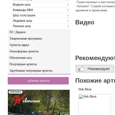
-Таинственные и мистичны
Водное шоу
9
-Animals! Самый оптимист
Команды КВН
крампом и приколами.
8
-Детские номера для самы
Шоу толстушек
6
-Новогодние снежные кор
Видео
Ледовое шоу
5
-Номер на День Святого Ва
Пенное шоу
3
-Бурлеск, МуленРуж
DJ / Диджеи
Мы собрались, чтобы сдел
Танцевальная программа
-Шоу-программы
Артисты цирка
-Go-Go Dance
-Флеш-мобы
Атмосферные артисты
-Мастер-классы
Рекомендую
Обеспечение шоу
-Интерактивы
-Встреча гостей
Популярные артисты
-Анимация
Зарубежные популярные артисты
И МНОГОЕ ДРУГОЕ
Похожие арт
добавить артиста
Shik Blesk