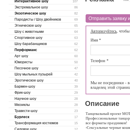
Интерактивное шоу
107
Экстремальное шоу
86
Экзотическое шоу
82
Отправить заявку и
Пародисты / Шоу двойников
69
Этническое шоу
65
Авторизуйтесь
, чтобы
Шоу с животными
64
Спортивное шоу
63
Имя
*
Шоу барабанщиков
62
Перформанс
62
Арт шоу
60
Телефон
*
Юмористы
50
Песочное шоу
47
Шоу мыльных пузырей
42
Эротическое шоу
40
Мы не посредники - в
Бармен-шоу
39
владелец этой страни
Фрик-шоу
29
Научное шоу
28
Описание
Мюзиклы
28
Травести-шоу
23
Танцевальный проект MOT
Бурлеск
17
Профессиональные танцоры
все форматы праздников!
Трансформация костюмов
15
-Сексуальные черные ко
Силовое шоу
12