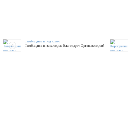
Тимбилдинги под ключ
Тимбилдинги, за которые Благодарят Организаторов!
Жажда Творчества
ТОПовые мастер-классы на мероприятие! Гибкие цены!
ShowTex - Декор и Ди
Мас
ShowTex - производитель огнестойких декораций
ТОП
Группа «Москвичка»
3D 
Настроение, стиль, настоящий драйв в Ваш день!
Кажд
ПК Киловатт Уфа
Вячеслав Вер