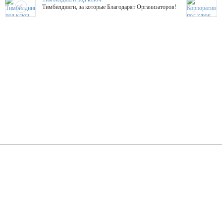
Тимбилдинги, за которые Благодарят Организаторов!
Жажда Творчества
ТОПовые мастер-классы на мероприятие! Гибкие цены!
ShowTex - Декор и Ди
Мас
ShowTex - производитель огнестойких декораций
ТОП
Группа «Москвичка»
3D 
Настроение, стиль, настоящий драйв в Ваш день!
Кажд
ПК Киловатт Уфа
Вячеслав Вер
Техническое обеспечение мероприятий
Ведущий - за 