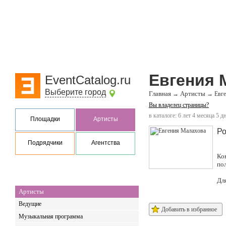
Евгения 
EventCatalog.ru
Выберите город
Главная
Артисты
→
→
Евг
Вы владелец страницы?
в каталоге: 6 лет 4 месяца 5 д
Площадки
Артисты
Ро
Подрядчики
Агентства
Ко
по
Дл
Артисты
Ведущие
Добавить в избранное
Музыкальная программа