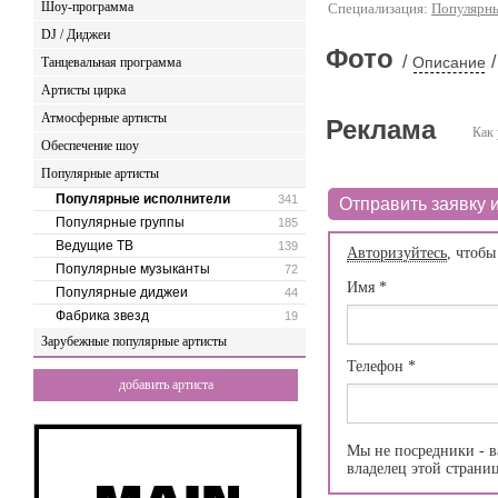
Шоу-программа
Специализация:
Популярны
DJ / Диджеи
Фото
/
/
Описание
Танцевальная программа
Артисты цирка
Атмосферные артисты
Реклама
Как 
Обеспечение шоу
Популярные артисты
Популярные исполнители
341
Отправить заявку и
Популярные группы
185
Ведущие ТВ
139
Авторизуйтесь
, чтобы
Популярные музыканты
72
Имя
*
Популярные диджеи
44
Фабрика звезд
19
Зарубежные популярные артисты
Телефон
*
добавить артиста
Мы не посредники - в
владелец этой страни