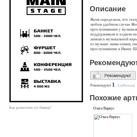
Описание
Женя определила, что теат
любом удобном случае Жен
прослушивании у музыкаль
поддерживали и ходили на
занялась музыкальной карье
от музыки: мама-химик, па
прослушивание к Ивану Шап
Рекомендую
1
Рекомендуют
:
UniPersonal
Похожие арт
Как разместить тут баннер?
Ольга Варвус