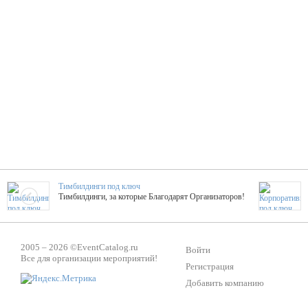
Тимбилдинги под ключ
Тимбилдинги, за которые Благодарят Организаторов!
Жажда Творчества
2005 – 2026 ©
EventCatalog.ru
ТОПовые мастер-классы на мероприятие! Гибкие цены!
Войти
Все для организации мероприятий!
Регистрация
Добавить компанию
ShowTex - Декор и Ди
Мас
ShowTex - производитель огнестойких декораций
ТОП