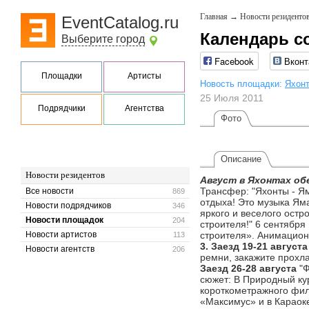
Главная
→
Новости резиденто
EventCatalog.ru
Календарь со
Выберите город
Facebook
Вконт
Площадки
Артисты
Новость площадки:
Яхон
25 Июля 2011
Подрядчики
Агентства
Фото
Описание
Новости резидентов
Август в Яхонтах об
Трансфер: "Яхонты - Ям
Все новости
869
отдыха! Это музыка Ям
Новости подрядчиков
346
яркого и веселого остр
Новости площадок
204
строителя!" 6 сентябр
Новости артистов
строителя». Анимацион
113
3. Заезд 19-21 август
Новости агентств
206
ремни, закажите прох
Заезд 26-28 августа
"
сюжет: В Природный ку
короткометражного фил
«Максимус» и в Караоке